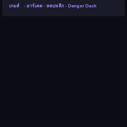
เกมส์
อาร์เคด
หลบหลีก
Danger Dash
»
»
»
Danger Dash
นักพัฒนา
Gameloft SE
คะแนน
9.2
(
อ้างอิงจากข้อมูล 6 เดือนที่ผ่านมา
)
ปล่อยแล้ว
เมษายน 2569
อัพเดทล่าสุด
มิถุนายน 2569
เอ็นจิ้นเกม
HTML5
แพลตฟอร์ม
เบราว์เซอร์ (เดสก์ท็อป มือถือ แท็บเล็ต),
แอป CrazyGames (iOS, Android)
ปฐมนิเทศ
ภาพเหมือน
อาร์เคด
527
Mobile
2,357