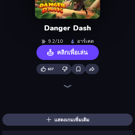
Danger Dash
9.2/10
อาร์เคด
คลิกเพื่อเล่น
637
Western Sniper
Ragdoll Archers
Detective IQ 3
Who Dies Last?
Bouncemasters
TNT Bomber
Doodle Smash
Rooftop Run
Jailbreak: Hide or Attack!
Surf GO Parkour
Gym Boss
Mother Life Simulator: Prank
Kick the Buddy
Bubble Blast
Cars Arena
Zombies 4 Weapon Merge
Droll World Cup
Crazy Motorcycle
แสดงเกมเพิ่มเติม