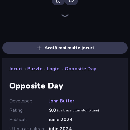
Piece of Cake: Merge and Bake
Piles of Mahjong
Cut the Rope
Skydom
Draw Bridge
One Line
Square Punki Long Hand
The Visitor
Gomu Goman
Screw Out: Bolts and Nuts
Knock Your Mind
Arrow Escape
Numicolor
Line Driver
Mansion Tale: Merge Secrets
Paint Room Escape
Block Blaster
Color Match
Arată mai multe jocuri
Jocuri
Puzzle
Logic
Opposite Day
»
»
»
Opposite Day
Developer
John Butler
Rating
9,0
(
pe baza ultimelor 6 luni
)
Publicat
iunie 2024
Ultima actualizare
iulie 2024