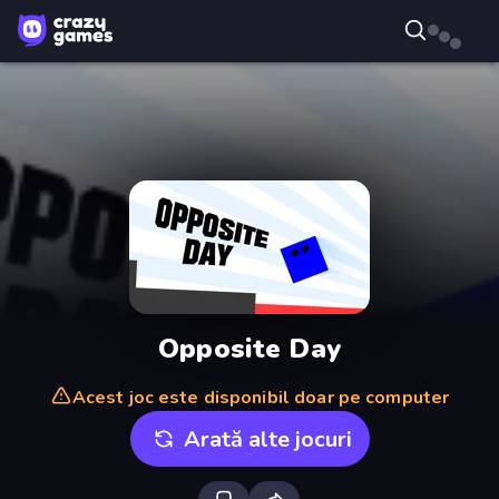
Opposite Day
Acest joc este disponibil doar pe computer
Arată alte jocuri