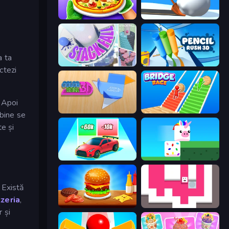
Pizza Maker
Shovel 3D
a ta
Stack Fall
Pencil Rush
ctezi
. Apoi
Color Roll 3D
Bridge Race
 bine se
te și
Upgrade the Supercar 3D
Stacky Bird
 Există
zeria
,
Burger Cafe
Just Slide (Remastered)
 și