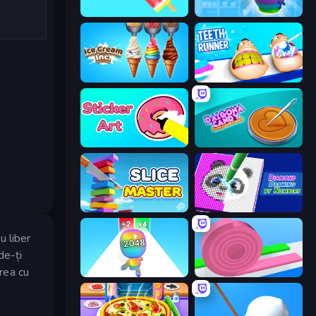
Color Match
Pottery Master
Ice Cream Inc.
Teeth Runner
Sticker Art
Dalgona Candy Honeycomb Cookie
Slice Master
Diamond Drawing by Numbers
u liber
de-ți
erea cu
Man Runner 2048
Layers Roll