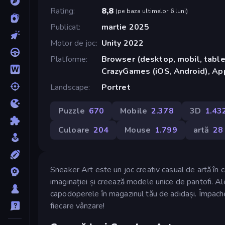
Rating
8,8
(
pe baza ultimelor 6 luni
)
Publicat
martie 2025
Motor de joc
Unity 2022
Platforme
Browser (desktop, mobil, tablet
CrazyGames (iOS, Android), App
Landscape
Portret
Puzzle
670
Mobile
2.378
3D
1.43
Culoare
204
Mouse
1.799
artă
28
Sneaker Art este un joc creativ casual de artă în ca
imaginației și creează modele unice de pantofi. Aleg
capodoperele în magazinul tău de adidași. Împachete
fiecare vânzare!