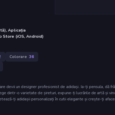
ă), Aplicația
 Store (iOS, Android)
2
Colorare
36
re devii un designer profesionist de adidași. Ia-ți pensula, dă frâ
e dintr-o varietate de șireturi, expune-ți lucrările de artă și vin
ază-ți adidașii personalizați în cutii elegante și crește-ți afac