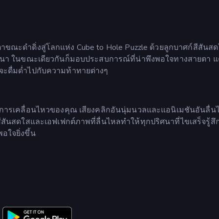
ขณะดำดิ่งสู่โลกแห่ง Cube to Hole Puzzle ด้วยลูกบาศก์สีสันส
กับปริศนา ในขณะเดียวกันก็มอบประสบการณ์ที่น่าพึงพอใจทางสายตา แ
จะดื่มด่ำไปกับความท้าทายต่างๆ
กการเคลื่อนไหวของคุณ เสียงคลิกอันนุ่มนวลและแอนิเมชันอันลื่นไ
ม สีสันสดใสและเอฟเฟกต์ภาพที่ลื่นไหลทำให้ทุกปริศนาที่ไขเสร็จรู้ส
อใจยิ่งขึ้น