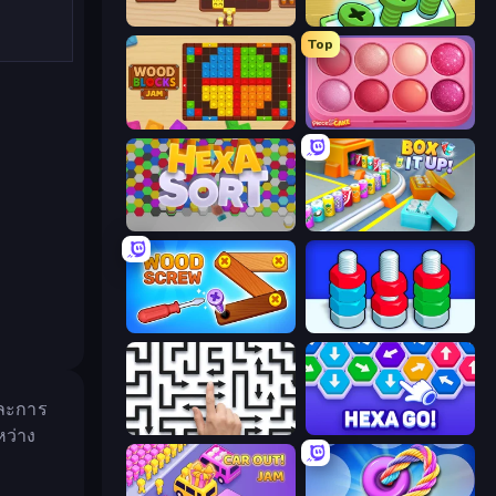
Coffee Match: Block Puzzle
Screw Out: Bolts and Nuts
Top
Wood Blocks Jam
Piece of Cake: Merge and Bake
Hexa Sort
Box It Up
Wood Screw: Bolts Puzzle
Nuts Puzzle: Sort By Color
และการ
Arrow Escape: Puzzle
Hexa GO!
หว่าง