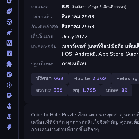
คะแนน
8.5
(
อ้างอิงจากข้อมูล 6 เดือนที่ผ่านมา
)
ปล่อยแล้ว
สิงหาคม 2568
อัพเดทล่าสุด
สิงหาคม 2568
เอ็นจิ้นเกม
Unity 2022
แพลตฟอร์ม
เบราว์เซอร์ (เดสก์ท็อป มือถือ แท็
(iOS, Android), App Store (Andr
ปฐมนิเทศ
ภาพเหมือน
ปริศนา
669
Mobile
2,369
Relaxing
ตรรกะ
559
หนู
1,795
บล็อค
89
Cube to Hole Puzzle คือเกมตรรกะสุดชาญฉลาดที่ท้าท
เคลื่อนที่ที่จำกัด ทุกการตัดสินใจจึงสำคัญ คุณจะต
การเล่นผ่านด่านที่ยากขึ้นเรื่อยๆ