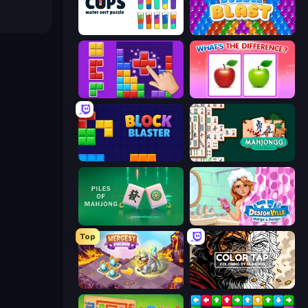
Cups - Water Sort Puzzle
Bubble Blast
BlockBuster Puzzle
What's The Difference?
Block Blaster
Mahjongg Solitaire
Piles of Mahjong
Designville: Merge & Design
Top
Mergest Kingdom
Color Tap: Coloring by Numbers