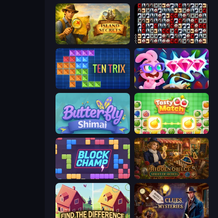
Hidden Objects: Island Secrets
War Mahjong
TenTrix
Skydom: Reforged
Butterfly Shimai
Tasty Match: Mahjong Pairs
Block Champ
Hidden Object: Street Of Secrets