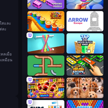
Car OUT! Jam Parking Puzzle
Twisted Tangle
ดใสและ
ต่ละ
Coffee Color Blocks
Arrow Escape
Tangle Master
Tap 3D Wood Block Away
หลเมื่อ
ึกเหมือน
Plumber Pipe Out
Bus Escape: Clear Jam
Goods Triple Match 3D
Jigpic Solitaire