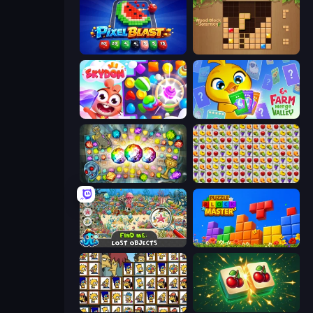
Pixel Blast
Wood Block Journey
Skydom
Farm Merge Valley
Forgotten Treasure 2
Same Game Fruit Collapse
Find Me: Lost Objects
Puzzle Block Master
Tiles of the Simpsons
Mahjong Puzzle: Tile Match