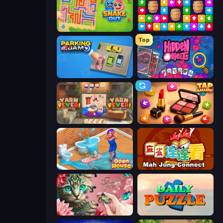
Snake Out: Maze Escape
Tap Away Story
Top
Parking Jam
Hidden Objects
Yarn Fever! Unravel Puzzle
Tap Gallery
Open House
Mahjong Connect (Legacy)
Favorite Puzzles
Daily Puzzle