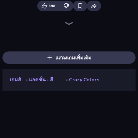
398
Throw a Lucky Block
Mr. Dude: Online Multiverse Challenge
Brainrot Arena Online
Boom Slingers ReBoom
Stickman Rebirth
Stickman Clash
Fortzone Battle Royale
Boom!
99 Nights (Bloxd.io)
Dye Hard
Ultimate Evolution
OvO Game
War the Knights
Zombie Road
Getaway Shootout
Playground
Who Dies Last?
Lost Dungeon
แสดงเกมเพิ่มเติม
เกมส์
แอคชั่น
สี
Crazy Colors
»
»
»
Crazy Colors
นักพัฒนา
Telazer
คะแนน
8.4
(
อ้างอิงจากข้อมูล 6 เดือนที่ผ่านมา
)
ปล่อยแล้ว
กุมภาพันธ์ 2568