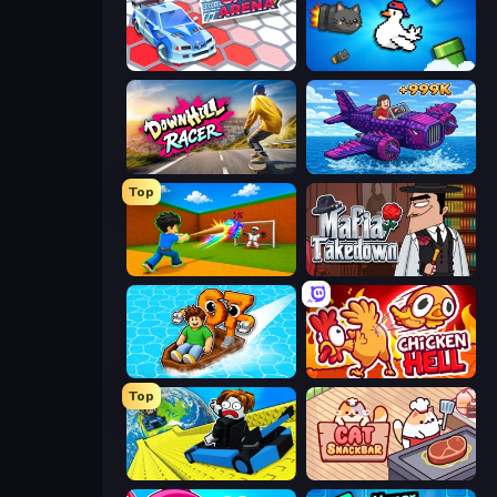
Cars Arena
Honk
Downhill Racer
Obby Plane Power Challenge: Fly
Top
Baseball For Brainrot
Mafia Takedown
Float for Brainrots
Chicken Hell
Top
Cart Ride Danger Mount
Cat Snack Bar