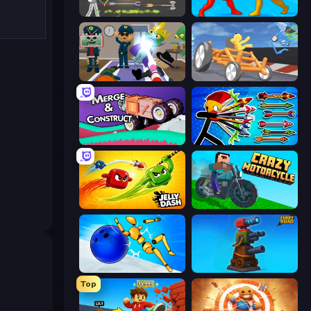
Ragdoll Archers
Epic Sword Battle! Fight in Arena
Find The Alien
Draw Crash Race
Merge & Construct
Archer Ragdoll Masters
Jelly Dash
Crazy Motorcycle
Playground Man! Ragdoll Show!
Furry Road
Top