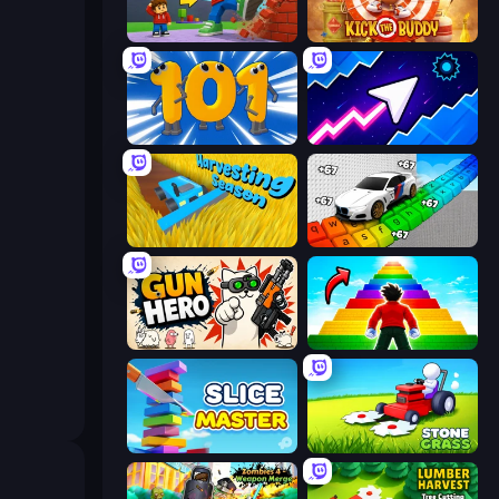
Obby: +1 Click Wall Breaker
Kick the Buddy
Numbers Arena
Space Waves
Harvesting Season
Obby: Supercar Race on Keyboard
Gun Hero: Cat Survival
Obby Highest Jump Ever
Slice Master
Stone Grass: Mowing Simulator