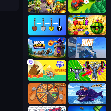
Zombies 4 Weapon Merge
Lumber Harvest: Tree Cutting Game
Merge Tools - Merge and Dig
Watermelon Fruit Merge Saga
Mage Castle Idle Defense
Rooftop Run
Fish Orbit
Obby: Gym Simulator, Escape
Ring Restaurant
Obby Fish Challenge: Ride