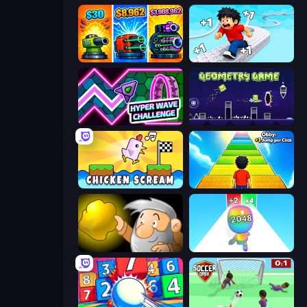
Pumpkin Defense: Merge Cannon
Speed per Click: Obby
Hyper Wave Challenge
Geometry Game
Chicken Scream
Obby: +1 Jump per Click
Gold Miner
Man Runner 2048