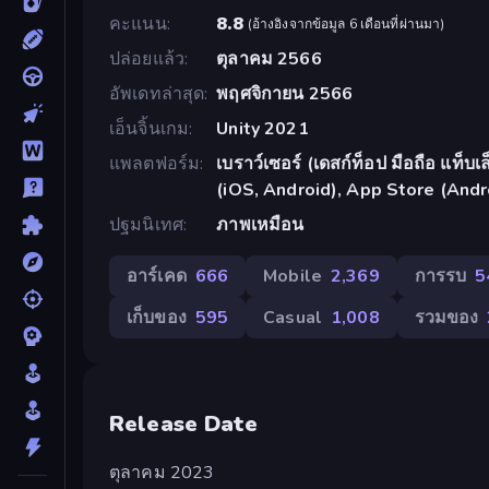
คะแนน
8.8
(
อ้างอิงจากข้อมูล 6 เดือนที่ผ่านมา
)
ปล่อยแล้ว
ตุลาคม 2566
อัพเดทล่าสุด
พฤศจิกายน 2566
เอ็นจิ้นเกม
Unity 2021
แพลตฟอร์ม
เบราว์เซอร์ (เดสก์ท็อป มือถือ แท็
(iOS, Android), App Store (Andr
ปฐมนิเทศ
ภาพเหมือน
อาร์เคด
666
Mobile
2,369
การรบ
5
เก็บของ
595
Casual
1,008
รวมของ
Release Date
ตุลาคม 2023