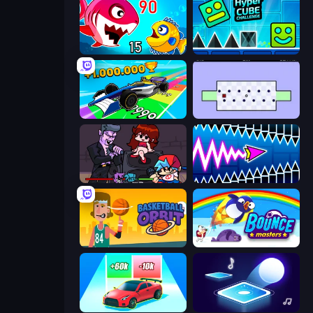
Fish Eat Getting Big
Hyper Cube Challenge
Obby Car Challenge: Drive
World's Hardest Game
Friday Night Funkin'
Wave Dash: Geometry Arrow
Basketball Orbit
Bouncemasters
Upgrade the Supercar 3D
Tile Jumper 3D