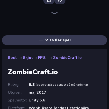
Bloxd.io
Ragdoll Archers
EvoWars.io
Piece of Cake: Merge and Bake
Veck.io
Racing Limits
Traffic Rider
Mahjongg Solitaire
Screw Out: Bolts and Nuts
Words of Wonders
Piles of Mahjong
Designville: Merge & Design
Miniblox
Space Waves
Stickman Clash
SkillWarz
Fortzone Battle Royale
Arrow Escape
Visa fler spel
Spel
Skjut
FPS
ZombieCraft.io
»
»
»
ZombieCraft.io
Betyg
9.3
(
baserat på de senaste 6 månaderna
)
Utgiven
maj 2017
Spelmotor
Unity 5.6
Plattform
Webbläsare (endast stationära