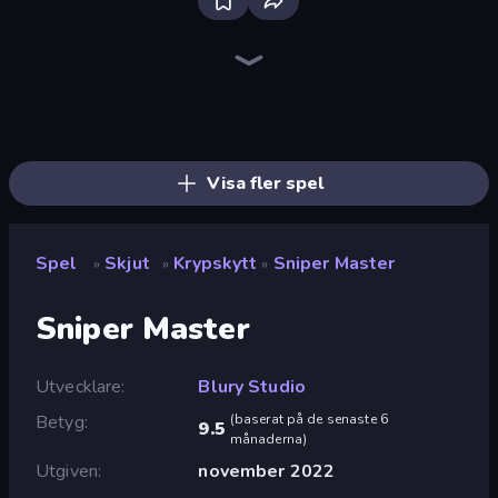
Bloxd.io
Ragdoll Archers
EvoWars.io
Veck.io
Piece of Cake: Merge and Bake
Racing Limits
Traffic Rider
Mahjongg Solitaire
Screw Out: Bolts and Nuts
Words of Wonders
Piles of Mahjong
Designville: Merge & Design
Miniblox
Space Waves
Stickman Clash
SkillWarz
Fortzone Battle Royale
Arrow Escape
Visa fler spel
Spel
Skjut
Krypskytt
Sniper Master
»
»
»
Sniper Master
Utvecklare
Blury Studio
Betyg
(
baserat på de senaste 6
9.5
månaderna
)
Utgiven
november 2022