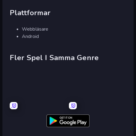
Plattformar
Webbläsare
Android
Fler Spel I Samma Genre
Senya
Senya
and
and
Oscar
Oscar:
vs
Pirate
Zombies
Island