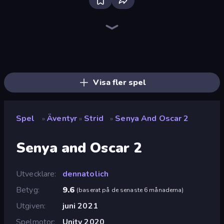
Heroes Assemble
Dig out of Prison
Legend of Hero
Magic World
Goddess Connect
Arcath Tales
Firestone – Idle Clicker Online RPG
AFK Dungeon: Idle Action RPG
Rise Hero
Knight Hero 2 Revenge Idle RPG
Knight Hero Adventure Idle RPG
Realm Traveler
Idle Saga
Chronicles of Slayer
Spirit Wars
Cup Heroes
Divine Clash
OneBit Adventure
Visa fler spel
Spel
Äventyr
Strid
Senya And Oscar 2
»
»
»
Senya and Oscar 2
Utvecklare
dennatolich
Betyg
9.6
(
baserat på de senaste 6 månaderna
)
Utgiven
juni 2021
Spelmotor
Unity 2020