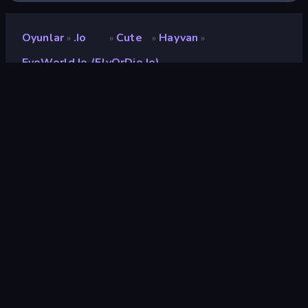
Oyunlar
.io
Cute
Hayvan
»
»
»
»
EvoWorld.io (FlyOrDie.io)
EvoWorld.io (FlyOrDie.io)
Geliştirici
Pixel Voices
Değerlendirme
8,3
(
son 6 aya göre
)
Piyasaya sürülmüş
Eylül 2022
Oyun motoru
Externally hosted (iframe)
Platformlar
Tarayıcı (masaüstü, mobil,
tablet), CrazyGames
Uygulaması (iOS, Android),
App Store (Android)
Oryantasyon
Manzara