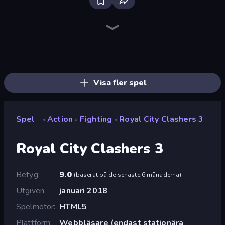
Bloxd.io
Ragdoll Archers
EvoWars.io
Piece of Cake: Merge and Bake
Veck.io
Traffic Rider
Racing Limits
Mahjongg Solitaire
Screw Out: Bolts and Nuts
Words of Wonders
Piles of Mahjong
Designville: Merge & Design
Space Waves
Miniblox
SkillWarz
Stickman Clash
Fortzone Battle Royale
Arrow Escape
Visa fler spel
Spel
Action
Fighting
Royal City Clashers 3
»
»
»
Royal City Clashers 3
Betyg
9.0
(
baserat på de senaste 6 månaderna
)
Utgiven
januari 2018
Spelmotor
HTML5
Plattform
Webbläsare (endast stationära