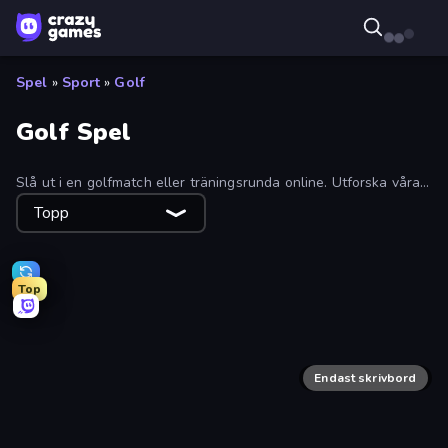
Spel
»
Sport
»
Golf
Golf Spel
Slå ut i en golfmatch eller träningsrunda online. Utforska våra
sport- och casualspel för ett gratis golfspel och sikta på den
Topp
där hole-in-one.
Top
Golf Mania
Fabby Golf!
Golf Maze
Bounce Blocku Golf
Golf Adventures! 2
Endast skrivbord
Grow in the Hole