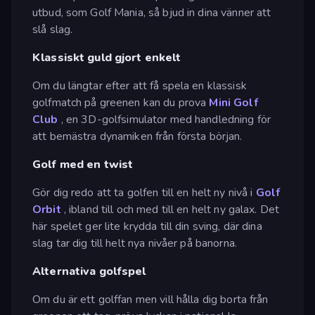
utbud, som Golf Mania, så bjud in dina vänner att
slå slag.
Klassiskt guld gjort enkelt
Om du längtar efter att få spela en klassisk
golfmatch på greenen kan du prova
Mini Golf
Club
, en 3D-golfsimulator med handledning för
att bemästra dynamiken från första början.
Golf med en twist
Gör dig redo att ta golfen till en helt ny nivå i
Golf
Orbit
, ibland till och med till en helt ny galax. Det
här spelet ger lite krydda till din sving, där dina
slag tar dig till helt nya nivåer på banorna.
Alternativa golfspel
Om du är ett golffan men vill hålla dig borta från