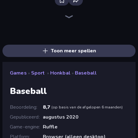
Free Kick Classic (3D Free Kick)
8 Ball Billiards Classic
8 Ball Pool
Table Tennis World Tour
Tap-Tap Shots
Basket Champs
Golf Orbit
Basketball Shot
Basketball Skills
Basketball Clash
Penalty Shooters 2
Smash Badminton
Cozy Golf
Mini Golf Club
Tennis Masters
Crazy Flips 3D
Archery World Tour
Basketball Legends 2020
Toon meer spellen
Games
Sport
Honkbal
Baseball
»
»
»
Baseball
Beoordeling
8,7
(
op basis van de afgelopen 6 maanden
)
Gepubliceerd
augustus 2020
Game-engine
Ruffle
Platform
Browser (alleen desktop)