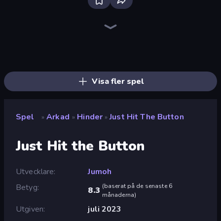
Ragdoll Archers
Merge & Construct
Draw Crash Race
Space Waves
Draw Climber
Merge Tools - Merge and Dig
Money Ping Pong
Rovercraft
Cart Ride Danger Mount
Build a Rollercoaster: Simulator
Chicken Scream
Obstacle Race: Destroying Simulator!
Stick Crush
Pumpkin Defense: Merge Cannon
Merge & Dig!
Go Escape
Bubble Blast
Man Runner 2048
Visa fler spel
Spel
Arkad
Hinder
Just Hit The Button
»
»
»
Just Hit the Button
Utvecklare
Jumoh
Betyg
(
baserat på de senaste 6
8.3
månaderna
)
Utgiven
juli 2023