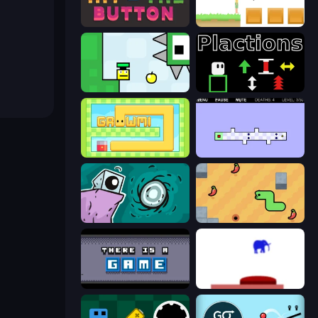
Just Hit the Button
The Unfair Platformer
Appel
Plactions
Growmi
World's Hardest Game 2
Tilo
SSSPICY!
There Is No Game
This Is The Only Level