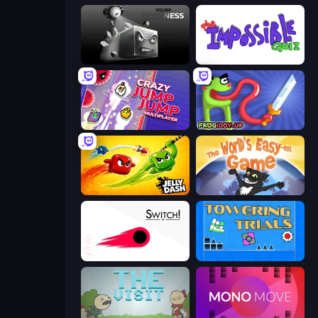
Sqube Darkness
The Impossible Quiz
Crazy Jump Jump Multiplayer
Frogiddy
Jelly Dash
The World's Easyest Game
Switch!
Towering Trials