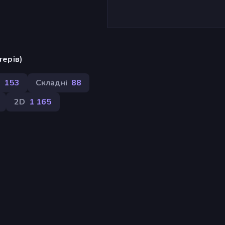
терів)
и
153
Складні
88
2D
1 165