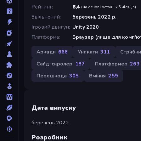
Рейтинг
8,4
(
на основі останніх 6 місяців
)
Звільнений
березень 2022 р.
Ігровий двигун
Unity 2020
Платформа
Браузер (лише для комп'ю
Аркади
666
Уникати
311
Стрибк
Сайд-скролер
187
Платформер
263
Перешкода
305
Вміння
259
Дата випуску
березень 2022
Розробник