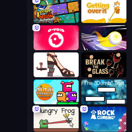
Escape From Prison Multiplayer
Getting Over It
O-VOID
Leap and Avoid 2
Kakato Otoshi
Break the Glass
Ninja Parkour Multiplayer
The Dumb Test
Hungry Frog
Rock Climbing?