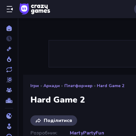
Ігри
»
Аркади
»
Платформер
»
Hard Game 2
Hard Game 2
Поділитися
Розробник
MartyPartyFun