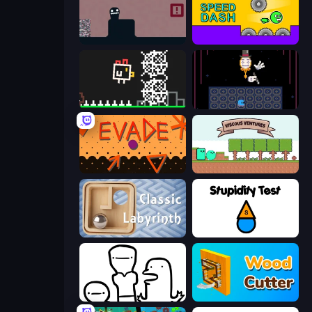
Life in the Static
Speed Dash
Chicken and Bee
Just One Boss
Evade
Viscous Ventures
Classic Labyrinth 3D
Stupidity Test
I Don't Even Know
Wood Cutter - Saw