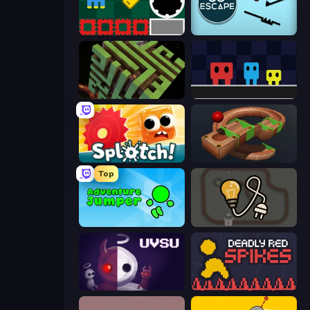
Jump and Hover
Go Escape
Maze Planet 3D
Big Tall Small
Splotch!
Marble Run
Top
Adventure Jumper
Light The Lamp
UVSU
Deadly Red Spikes