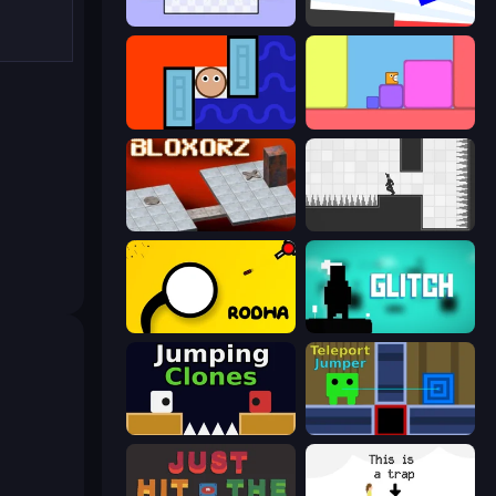
World's Hardest Game
Opposite Day
Lava and Aqua
Level EATEN!
Bloxorz
Rotate
Rodha
Glitch
Jumping Clones
Teleport Jumper