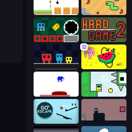
The Unfair Platformer
SSSPICY!
Jump and Hover
Hard Game 2
Big Tall Small
Pixel Sphere 3D
This Is The Only Level
Appel
Go Escape
Life in the Static