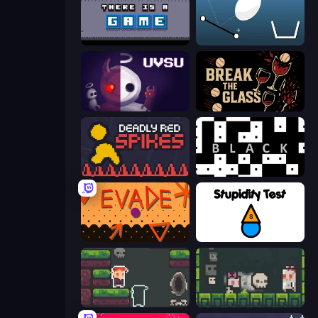
There Is No Game
Bouncy Egg
UVSU
Break the Glass
Deadly Red Spikes
black
Evade
Stupidity Test
A Grim Love Tale
A Grim Chase