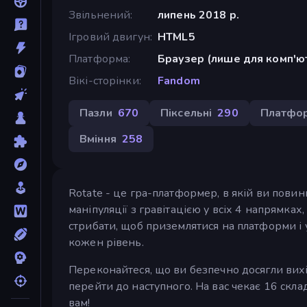
Звільнений
липень 2018 р.
Ігровий двигун
HTML5
Платформа
Браузер (лише для комп'ю
Вікі-сторінки
Fandom
Пазли
670
Піксельні
290
Платфо
Вміння
258
Rotate - це гра-платформер, в якій ви повин
маніпуляції з гравітацією у всіх 4 напрямка
стрибати, щоб приземлятися на платформи і 
кожен рівень.
Переконайтеся, що ви безпечно досягли вих
перейти до наступного. На вас чекає 16 скла
вам!