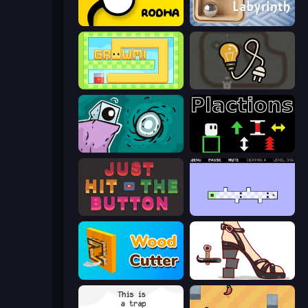
Rodha
Classic Labyrinth 3D
Growmi
Light The Lamp
Tilo
Plactions
Just Hit the Button
World's Hardest Game 2
Wood Cutter - Saw
Kakato Otoshi