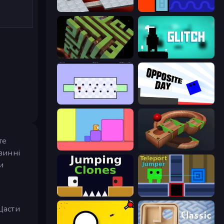
Bloxorz
Lava and Aqua
Maze Planet 3D
Glitch
World's Hardest Game
Opposite Day
те
Level EATEN!
Marble Run
винні
и
Jumping Clones
Teleport Jumper
Щасти