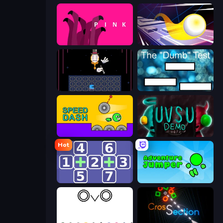
pink (Bart Bonte)
Leap and Avoid 2
Just One Boss
The Dumb Test
Speed Dash
UVSU Demo
Hot
Math Push
Adventure Jumper