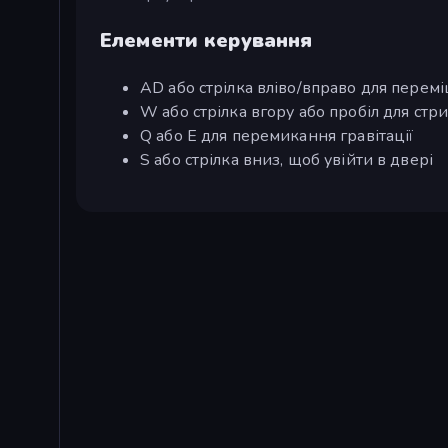
Елементи керування
AD або стрілка вліво/вправо для перем
W або стрілка вгору або пробіл для стр
Q або E для перемикання гравітації
S або стрілка вниз, щоб увійти в двері