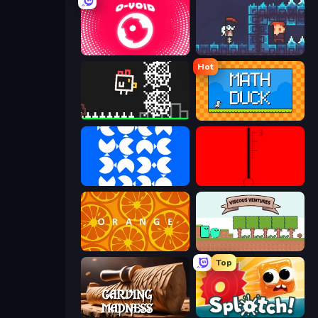
O-VOID
A Grim Granny
Hot
Chicken and Bee
Math Duck
blue
red
orange
Viscous Ventures
Top
Carving Madness
Splotch!