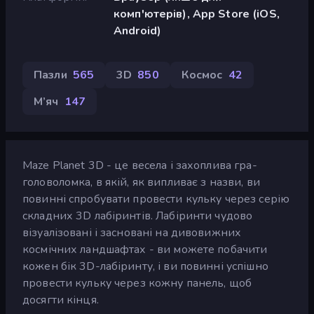
комп'ютерів), App Store (iOS,
Android)
Пазли
565
3D
850
Космос
42
М’яч
147
Maze Planet 3D - це весела і захоплива гра-
головоломка, в якій, як випливає з назви, ви
повинні спробувати провести кульку через серію
складних 3D лабіринтів. Лабіринти чудово
візуалізовані і засновані на дивовижних
космічних ландшафтах - ви можете побачити
кожен бік 3D-лабіринту, і ви повинні успішно
провести кульку через кожну панель, щоб
досягти кінця.