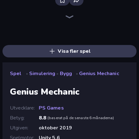
Bus Simulator: EVO
Driving School Simulator
Bad Cat Prankster
Truck Simulator: European Roads
Grow A Garden | Growden.io
Toonle
Bartender The Right Mix
Hypermarket 3D
Life Simulator: Road to Riches
SuperWEIRD
Sandbox City
Mother Life Simulator: Prank
Sprunki
Blob Opera
High School Teacher Simulator
Cat and Granny
Empire City
Idle Billionaire Tycoon
Visa fler spel
Spel
Simulering
Bygg
Genius Mechanic
»
»
»
Genius Mechanic
Utvecklare
PS Games
Betyg
8.8
(
baserat på de senaste 6 månaderna
)
Utgiven
oktober 2019
Spelmotor
Unity 5.6