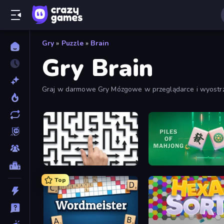
Gry
»
Puzzle
»
Brain
Gry Brain
Graj w darmowe Gry Mózgowe w przeglądarce i wyostrz 
Arrow Escape: Puzzle
Piles of Mahjong
Top