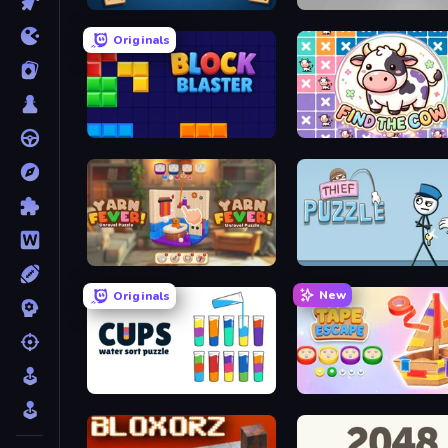
Wordmeister
Hexa Sort
Originals
Block Blaster
Find The Cow
Yarn Fever! Unravel Puzzle
Thief Puzzle
New
Originals
Cups - Water Sort Puzzle
Tape Escape