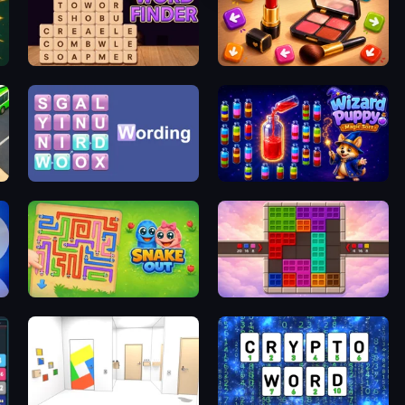
Word Finder
Tap Gallery
Wording
Wizard Puppy: Magic Sort
Snake Out: Maze Escape
Color Cube Puzzle