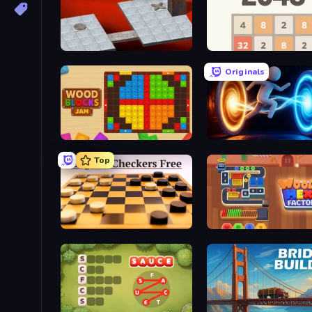
Bloxorz
2048
Originals
Wood Blocks Jam
Portal Escape
Top
English Checkers Free
Wood Hexa Factory!