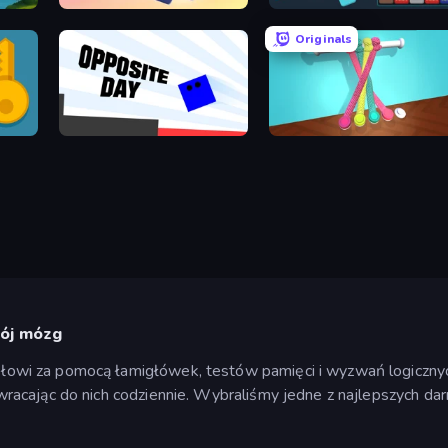
Fill The Fridge
Drop & Merge the Numbers
Originals
Opposite Day
Tangle Master
wój mózg
i za pomocą łamigłówek, testów pamięci i wyzwań logicznych 
racając do nich codziennie. Wybraliśmy jedne z najlepszych d