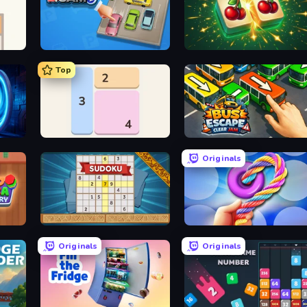
Parking Jam
Mahjong Puzzle: Tile Match
Top
Shikaku Puzzle
Bus Escape: Clear Jam
Originals
Sudoku Online
Twisted Tangle
Originals
Originals