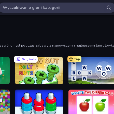
swój umysł podczas zabawy z najnowszymi i najlepszymi łamigłówka
Top
Originals
Screw Out: Bolts and Nuts
Words of Wonders