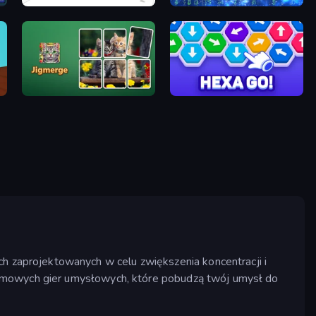
Mirror Room Escape
Cryptoword
Jigmerge
Hexa GO!
zaprojektowanych w celu zwiększenia koncentracji i
armowych gier umysłowych, które pobudzą twój umysł do