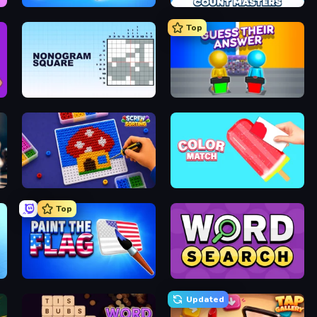
Wood Screw: Bolts Puzzle
Count Masters: Stickman Games
Top
Nonogram Square
Guess Their Answer
Screw Sorting
Color Match
Top
Paint the Flag
Daily Word Search
Updated