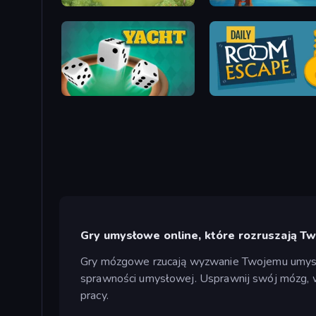
Crocword
Bridge Builder
Yacht
Daily Room Escape
Gry umysłowe online, które rozruszają T
Gry mózgowe rzucają wyzwanie Twojemu umysłow
sprawności umysłowej. Usprawnij swój mózg, w
pracy.