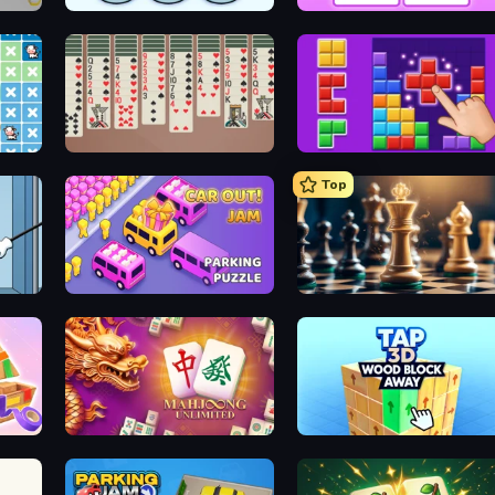
Nuts Puzzle: Sort By Color
What's The Difference?
Spider Solitaire 2 Suits
BlockBuster Puzzle
Top
Car OUT! Jam Parking Puzzle
Chess Free
Mahjong Unlimited
Tap 3D Wood Block Away