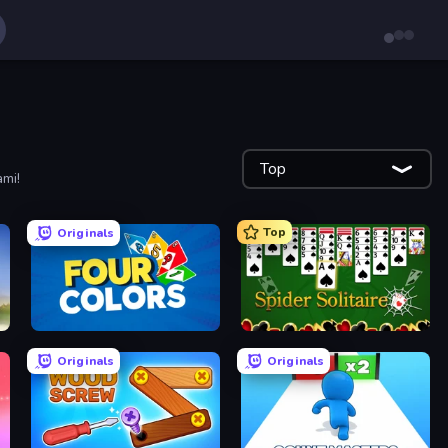
Top
mi!
Top
Originals
Four Colors
Spider Solitaire
Originals
Originals