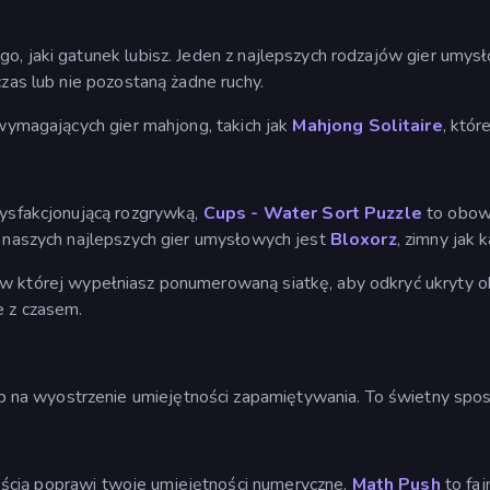
go, jaki gatunek lubisz. Jeden z najlepszych rodzajów gier umys
czas lub nie pozostaną żadne ruchy.
e wymagających gier mahjong, takich jak
Mahjong Solitaire
, któr
tysfakcjonującą rozgrywką,
Cups - Water Sort Puzzle
to obowi
 z naszych najlepszych gier umysłowych jest
Bloxorz
, zimny jak 
 w której wypełniasz ponumerowaną siatkę, aby odkryć ukryty o
e z czasem.
na wyostrzenie umiejętności zapamiętywania. To świetny spos
ością poprawi twoje umiejętności numeryczne.
Math Push
to faj