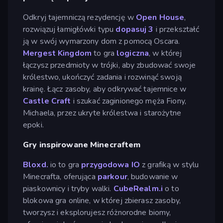
Odkryj tajemniczą rezydencję w
Open House
,
rozwiązuj łamigłówki typu
dopasuj 3
i przekształć
ją w swój wymarzony dom z pomocą Oscara.
Mergest Kingdom
to gra
logiczna
, w której
łączysz przedmioty w trójki, aby zbudować swoje
królestwo, ukończyć zadania i rozwinąć swoją
krainę. Łącz zasoby, aby odkrywać tajemnice w
Castle Craft
i szukać zaginionego męża Fiony,
Michaela, przez ukryte królestwa i starożytne
epoki.
Gry inspirowane Minecraftem
Bloxd.
io to gra
przygodowa
IO
z grafiką w stylu
Minecrafta, oferująca
parkour
, budowanie w
piaskownicy i tryby walki.
CubeRealm.i
o to
blokowa gra online, w której zbierasz zasoby,
tworzysz i eksplorujesz różnorodne biomy,