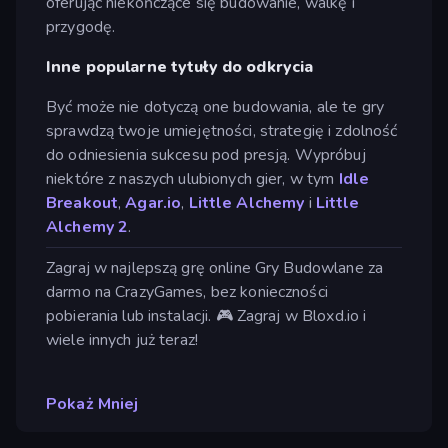
oferując niekończące się budowanie, walkę i
przygodę.
Inne popularne tytuły do odkrycia
Być może nie dotyczą one budowania, ale te gry
sprawdzą twoje umiejętności, strategię i zdolność
do odniesienia sukcesu pod presją. Wypróbuj
niektóre z naszych ulubionych gier, w tym
Idle
Breakout
,
Agar.io
,
Little
Alchemy
i
Little
Alchemy 2
.
Zagraj w najlepszą grę online Gry Budowlane za
darmo na CrazyGames, bez konieczności
pobierania lub instalacji. 🎮 Zagraj w Bloxd.io i
wiele innych już teraz!
Pokaż Mniej