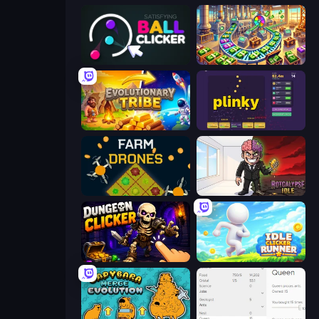
Satisfying Ball Clicker
Money Factory: Tycoon Idle Game
Evolutionary Tribe
Plinky
Farm Drones
Rotcalypse: Idle Incremental
Dungeon Clicker
Idle Clicker Runner