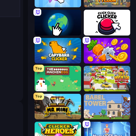
Candy Clicker 2
Leek Factory Tycoon
Planet Clicker 2
Click Click Clicker
Capybara Clicker
Farm Ring Idle
Top
The MachinEGG
Idle Inventor
Top
Mr. Mine
Babel Tower