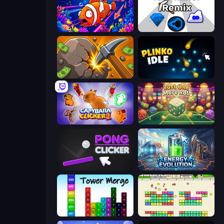
Fish Catch Idle
Idle Mine: Remix
Mine Clicker
Plinko Idle
Capybara Clicker 2
Just One More Roll
Pong Clicker
Energy Evolution
Tower Merge
Idle Breakout