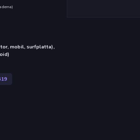
aderna
)
or, mobil, surfplatta),
oid)
419