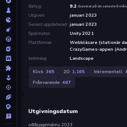
Betyg
9.2
(
baserat på de senaste 6 mån
Utgiven
januari 2023
Senast uppdaterad
januari 2023
Spelmotor
Unity 2021
Plattformar
Webbläsare (stationär dat
CrazyGames-appen (Andr
Inriktning
Landscape
Klick
365
2D
1,165
Inkrementell
Frånvarande
487
Utgivningsdatum
ođđajagemánnu 2023