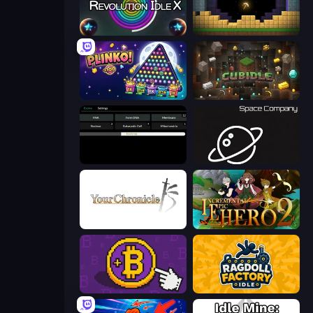
Revolution Idle X
Pickaxe Crusher Idle
PLINKO!
Cubidle
Evolve
Space Company
Your Chronicle
Incremental Epic Hero 2
Money Maker
Ragdoll Factory Idle