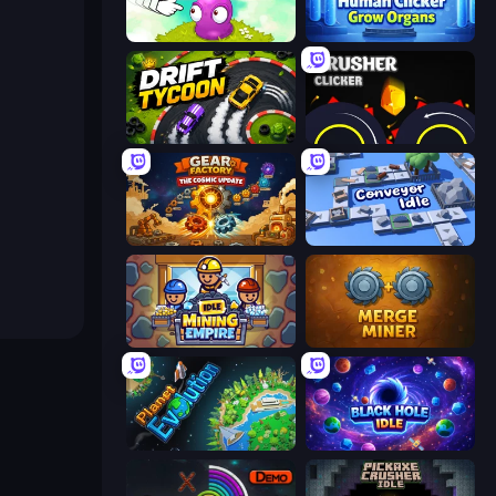
Clicker Heroes
Human Clicker: Grow Organs
Drift Tycoon
Crusher Clicker
Gear Factory
Conveyor Idle
Idle Mining Empire
Merge Miner
Planet Evolution: Idle Clicker
Black Hole Idle