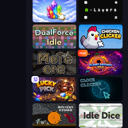
Crystalia Idle Clicker
Omega Layers
DualForce Idle
Chicken Clicker
Hot
More Ore
Planet Destroy Idle
Lucky Pick
Clock Clicker
Mystery Digger
Idle Dice