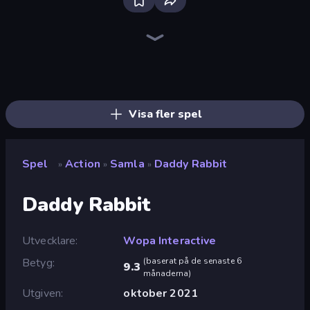
Bloxd.io
Ragdoll Archers
EvoWars.io
Piece of Cake: Merge and Bake
Veck.io
Racing Limits
Traffic Rider
Mahjongg Solitaire
Screw Out: Bolts and Nuts
Words of Wonders
Piles of Mahjong
Designville: Merge & Design
Miniblox
Space Waves
Stickman Clash
SkillWarz
Fortzone Battle Royale
Arrow Escape
Visa fler spel
Spel
Action
Samla
Daddy Rabbit
»
»
»
Daddy Rabbit
Utvecklare
Wopa Interactive
Betyg
(
baserat på de senaste 6
9.3
månaderna
)
Utgiven
oktober 2021