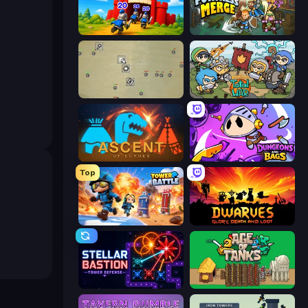
TimeWarriors
Fortress Merge
Desktop Tower Defense
Raid Heroes: Total War
Ascent of Echoes
Dungeons and Bags
Top
Tower Battle
Dwarves: Glory, Death, and Loot
Stellar Bastion
Age of Tanks Warriors: TD War