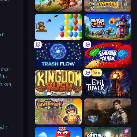
Infinity Kingdom
Leek Factory Tycoon
kt,
Bloons
Mage Castle Idle Defense
Trash Flow
Liquid Swarm
ökar i
Top
ålla
h kan
Kingdom Rush
Evil Tower
Cursed Treasure 2
Battle Arena
vårt