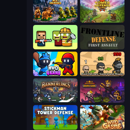
Age of Heroes
Tower Defense Clash
Zombie Horde: Build & Survive
Frontline Defense
Evo Gears
Raid Heroes: Sword and Magic
Bannerlings
Raid Heroes: Dark Side
Stickman Tower Defense Idle 3D
Wild Castle TD: Grow Empire