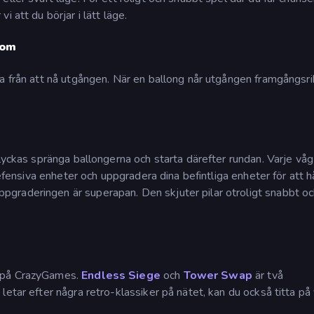
 att du börjar i lätt läge.
nom
a från att nå utgången. När en ballong når utgången framgångsri
lyckas spränga ballongerna och starta därefter rundan. Varje våg 
defensiva enheter och uppgradera dina befintliga enheter för att h
graderingen är superapan. Den skjuter pilar otroligt snabbt oc
s på CrazyGames.
Endless Siege
och
Tower Swap
är två
etar efter några retro-klassiker på nätet, kan du också titta på 