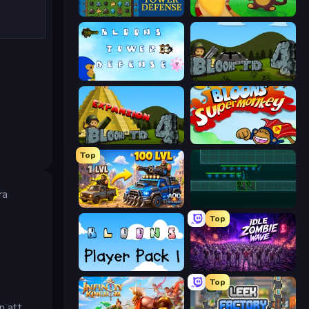
Tower Swap
Bloons Tower Defense
Bloons Tower Defense 3
Bloons Tower Defense 4
Bloons Tower Defense 4 Expansion
Bloons Super Monkey
Top
ra
AOD - Art Of Defense
Vector TD
Top
Bloons Player Pack 1
Idle Zombie Wave: Survivors
Top
n att