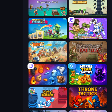
Tavern Rumble: Roguelike Card
Iron Towers Alliance
Endless Siege 2
Human Leap: Evolution
Day D Tower Rush
Backpack Battles
Elemental Merge
Merge Team Tactics
City Takeover
Throne Tactics