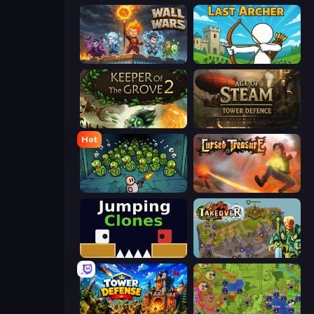
Wall Wars
Last Archer
Keeper of the Grove 2
Age of Steam Tower Defence
Hot
Base Defence
Cursed Treasure
Jumping Clones
Takeover