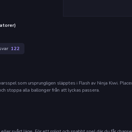
atorer)
svar
122
arsspel som ursprungligen släpptes i Flash av Ninja Kiwi. Place
och stoppa alla ballonger från att lyckas passera.
ller svårt läge. För ett roligt och snabbt spel där du får chanse