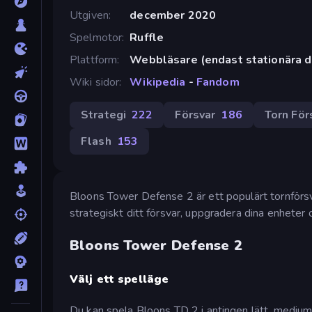
Utgiven
december 2020
Spelmotor
Ruffle
Plattform
Webbläsare (endast stationära d
Wiki sidor
Wikipedia
-
Fandom
Strategi
222
Försvar
186
Torn För
Flash
153
Bloons Tower Defense 2 är ett populärt tornförsv
strategiskt ditt försvar, uppgradera dina enheter 
Bloons Tower Defense 2
Välj ett spelläge
Du kan spela Bloons TD 2 i antingen lätt, medium e