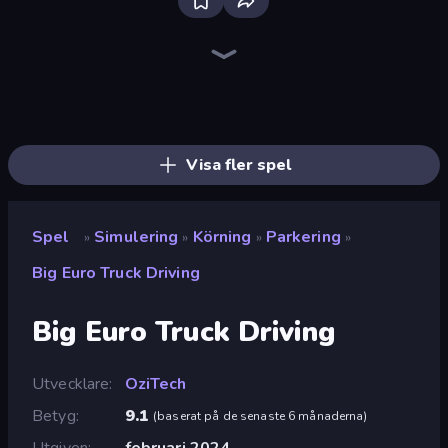
Bus Simulator: EVO
Truck Simulator: European Roads
Grow A Garden | Growden.io
Retro Garage
Truck Simulator: Russia
Driving School Simulator
Empire City
Steam City
Sprunki
Hedgies
Pizza Car
Real Drive 3D Parking Games
City Constructor
Life Simulator: Road to Riches
Prison Life
Bad Cat Prankster
Trash Master
Idle Billionaire Tycoon
Visa fler spel
Spel
Simulering
Körning
Parkering
»
»
»
»
Big Euro Truck Driving
Big Euro Truck Driving
Utvecklare
OziTech
Betyg
9.1
(
baserat på de senaste 6 månaderna
)
Utgiven
februari 2024