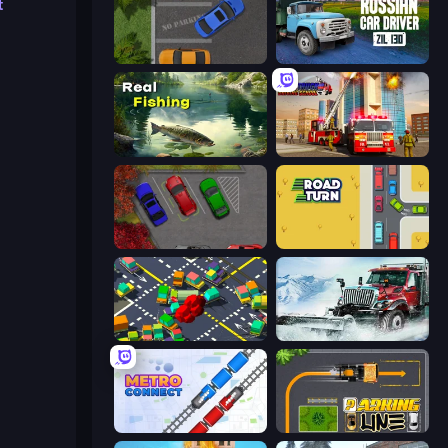
t
Parking Space
Russian Car Driver ZIL 130
Real Fishing Simulator
Fire Truck Driving School
OK Parking
Road Turn
Slightly Annoying Traffic
Snow Plow Truck
Metro Connect
Parking Line