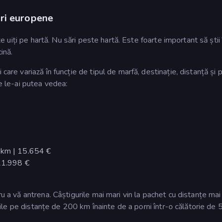
ri europene
 te uiți pe hartă. Nu sări peste hartă. Este foarte important să știi
ină.
care variază în funcție de tipul de marfă, destinație, distanță și p
re le-ai putea vedea:
 km | 15.654 €
 21.998 €
u a vă antrena. Câștigurile mai mari vin la pachet cu distanțe mai 
itățile pe distanțe de 200 km înainte de a porni într-o călătorie d