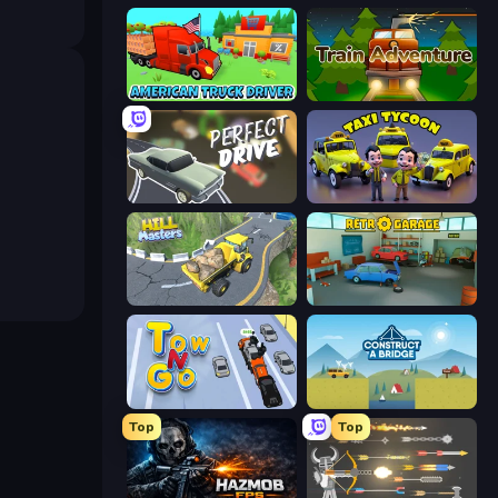
American Truck Driver
Train Adventure
Perfect Drive
Taxi Tycoon: Idle Business
Hill Masters
Retro Garage
Tow N Go
Construct a Bridge
Top
Top