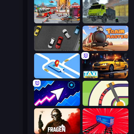
Fireman 2024
Taiga Car Driver
Time to Park
Train Master
Drive Taxi
Taxi Driver: Master
Space Waves
Crazy Train Snake
Fragen
Train Drift