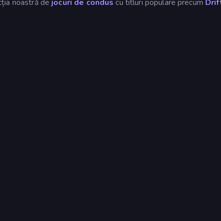
ecția noastră de
jocuri de condus
cu titluri populare precum
Drif