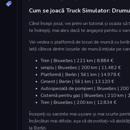
Cum se joacă Truck Simulator: Drumu
Când începi jocul, vei primi un tutorial și ocazia să
te îndrepți, mai ales dacă te angajezi pentru o sarc
Vei vedea o platformă de locuri de muncă cu livrări 
Iată câteva dintre locurile de muncă inițiale pe ca
Tren | Bruxelles | 221 km | 8.884 €
simplu | Bruxelles | 200 km | 11.482 €
Platformă | Berlin | 561 km | 14.978 €
Ciment | Berlin | 561 km | 13.120 €
Autospecială de pompieri | Bruxelles | 200
Cisternă pentru gaz | Bruxelles | 210 km |
Tren | Bruxelles | 200 km | 12.834 €
Începeți cu sarcinile mai ușoare și mai scurte pentr
încărcături mai dificile, așa că dezvoltați-vă abil
la Berlin.