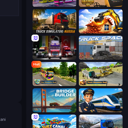
Bus Simulator: EVO
Gold Rush: Gold Simulator 3D
Truck Simulator: Russia
City Constructor
Big Euro Truck Driving
Truck Space
Hot
Bus Simulator Real
Truck Simulator Real
Bridge Builder
Idle Train Empire Tycoon
ani