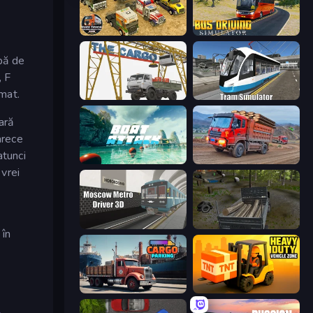
Euro Truck Driving Simulator 2025
Bus Driving Simulator
upă de
, F
omat.
The Cargo
Tram Simulator
ară
arece
atunci
Boat Attack
Cargo Truck Driver Simulator
 vrei
Moscow Metro Driver 3D
Russian Delivery Club Baikal
 în
Cargo Truck Parking
Heavy Duty: Vehicle Zone