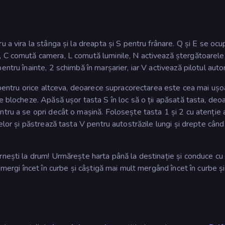
 a vira la stânga și la dreapta și S pentru frânare. Q și E se oc
, C comută camera, L comută luminile, N activează ștergătoarele
ntru înainte, 2 schimbă în marșarier, iar V activează pilotul aut
i pentru orice altceva, deoarece supracorectarea este cea mai ușo
e blocheze. Apăsă ușor tasta S în loc să o ții apăsată tasta, deo
tru a se opri decât o mașină. Folosește tasta 1 și 2 cu atenție 
elor și păstrează tasta V pentru autostrăzile lungi și drepte când
rnești la drum! Urmărește harta până la destinație și conduce cu
 mergi încet în curbe și câștigă mai mult mergând încet în curbe și