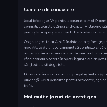
Comenzi de conducere
Jocul folosește W pentru accelerație, A și D pentru
semnalizatoarele stânga și dreapta, H claxonează
pornește și oprește motorul, 1 schimbă în viteza pe
Obișnuiește-te cu A și D înainte de a-ți face grij
modalitate de a face camionul să se plieze și să s
un camion încărcat are nevoie de mai mult timp pen
când schimbi vitezele în spații înguste ale depozit
să-ți odihnești degetele.
După ce ai încărcat camionul, pregătește-te să po
prudență. Vei fi penalizat pentru accidente, așa că
trafic.
Mai multe jocuri de acest gen