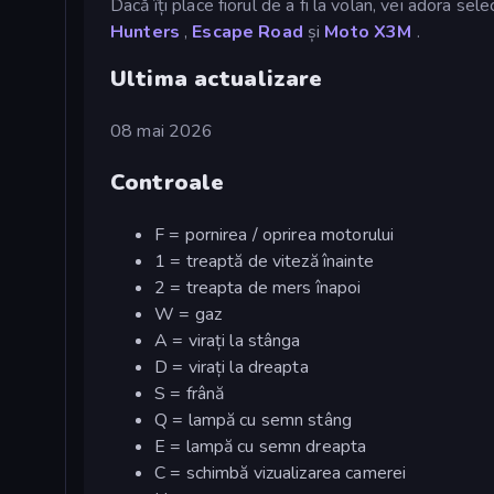
Dacă îți place fiorul de a fi la volan, vei adora sel
Hunters
,
Escape Road
și
Moto X3M
.
Ultima actualizare
08 mai 2026
Controale
F = pornirea / oprirea motorului
1 = treaptă de viteză înainte
2 = treapta de mers înapoi
W = gaz
A = virați la stânga
D = virați la dreapta
S = frână
Q = lampă cu semn stâng
E = lampă cu semn dreapta
C = schimbă vizualizarea camerei