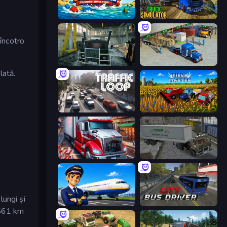
Suez Canal Training Simulator
Truck Driving Simulator Game
 încotro
Kamaz Truck Driver
Offroad Cargo Transport Truck
lată.
Traffic Loop
Field Master
Just Park It 12
Russian Kamaz Truck Driver
lungi și
Idle Airport Tycoon
City Bus Driver
e 561 km