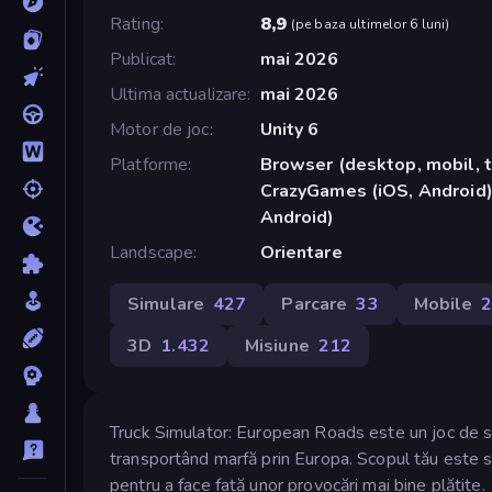
Rating
8,9
(
pe baza ultimelor 6 luni
)
Publicat
mai 2026
Ultima actualizare
mai 2026
Motor de joc
Unity 6
Platforme
Browser (desktop, mobil, t
CrazyGames (iOS, Android)
Android)
Landscape
Orientare
Simulare
427
Parcare
33
Mobile
2
3D
1.432
Misiune
212
Truck Simulator: European Roads este un joc de si
transportând marfă prin Europa. Scopul tău este să o
pentru a face față unor provocări mai bine plătite.