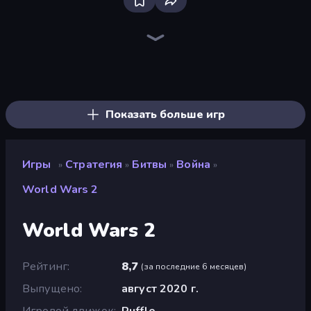
Tower Swap
City Takeover
Tower Battle
TimeWarriors
Age of Heroes
Evo Gears
Tower Defense Clash
Idle Medieval Tower Defense
Dungeons and Bags
Battle Arena
Last Bastion
AOD - Art Of Defense
Age Of Arms
Kingdom Rush
Cursed Treasure 2
Idle Zombie Wave: Survivors
Fortress Merge
Raid Heroes: Total War
Показать больше игр
Игры
Стратегия
Битвы
Война
»
»
»
»
World Wars 2
World Wars 2
Рейтинг
8,7
(
за последние 6 месяцев
)
Выпущено
август 2020 г.
Игровой движок
Ruffle