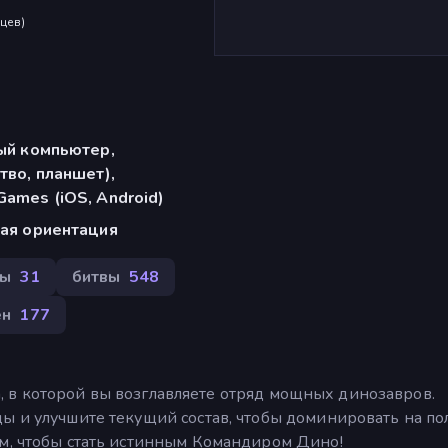
яцев
)
ый компьютер,
тво, планшет),
ames (iOS, Android)
ая ориентация
ры
31
битвы
548
ен
177
гра, в которой вы возглавляете отряд мощных динозавров.
ы и улучшите текущий состав, чтобы доминировать на пол
ам, чтобы стать истинным Командиром Дино!