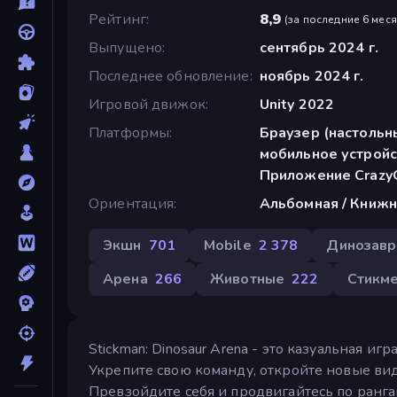
Рейтинг
8,9
(
за последние 6 мес
Выпущено
сентябрь 2024 г.
Последнее обновление
ноябрь 2024 г.
Игровой движок
Unity 2022
Платформы
Браузер (настольн
мобильное устройс
Приложение CrazyG
Ориентация
Альбомная / Книжн
Экшн
701
Mobile
2 378
Динозав
Арена
266
Животные
222
Стикм
Stickman: Dinosaur Arena - это казуальная и
Укрепите свою команду, откройте новые вид
Превзойдите себя и продвигайтесь по ранг