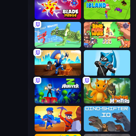
Blade Merge
Battle Island
Silly Walkers
Dino Merge Wars
Captains Idle
Wild Archer: Castle Defense
Z Hunter
Looping Monsters
Craft and Battle
DinoShifter.io