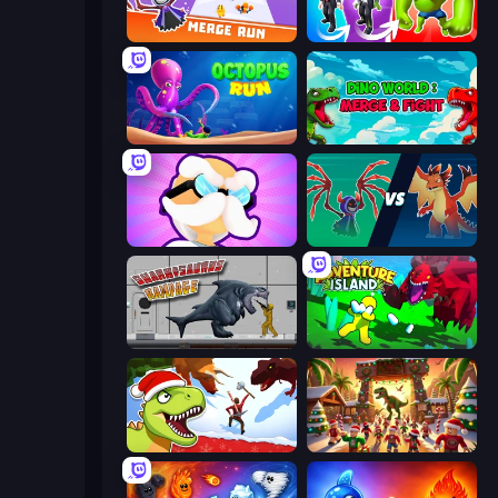
Merge Run
Infection Town of Zombies
OctopusRun
Dino World: Merge & Fight
Mutant Idle
Monster Battle
Sharkosaurus Rampage
Adventure Island 2D
Dino Survival: 3D Simulator
My Dinoland