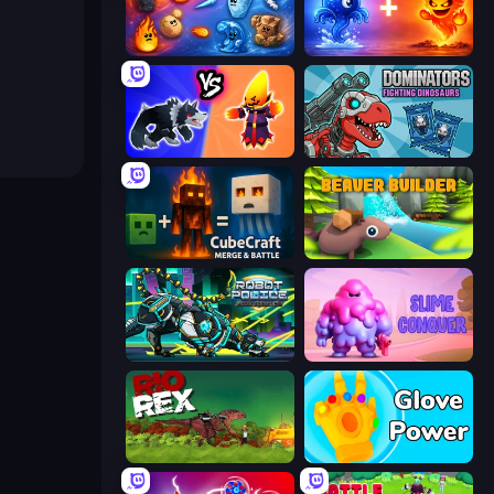
Elemental Merge
Elemental Monsters: Merge
Merge Battle Tactics
Dominators: Fighting Dinosaurs
CubeCraft: Merge & Battle
Beaver Builder
Robot Police Iron Panther
Slime Conquer: Epic Battles
Rio Rex
Glove Power