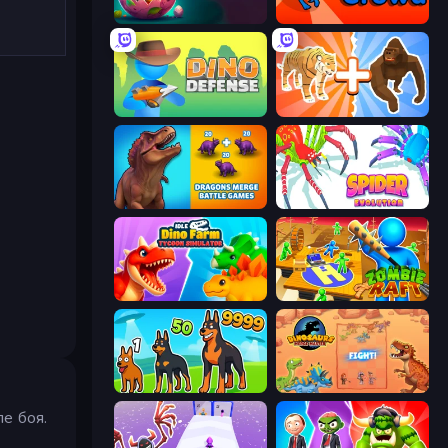
Dino Domination
Dino Crowd
Dino Defense
Animal DNA Run
Dragons Merge: Battle Games
Spider Evolution: Runner Game
Idle Dino Farm Tycoon Simulator 3D
Zombie Raft
Dogs vs Aliens
Dinosaurs Merge Master
е боя.