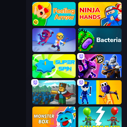
Feeling Arrow
Ninja Hands
Bounce Out
Bacteria
Super Spin
Merge! Dragons vs Knights
Cube Commander
Jailbreak: Hide or Attack!