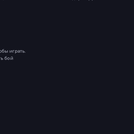
обы играть.
ть бой