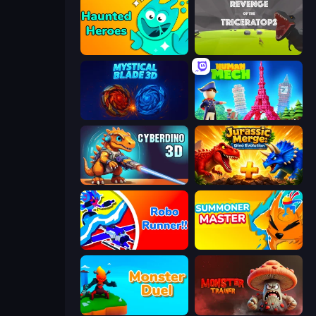
Haunted Heroes
Revenge of the Triceratops
Mystical Blade
Human Mech
CyberDino 3D
Jurassic Merge: Dino Evolution
Robo Runner
Summoner Master
Monster Duel
Monster Trainer: Catching Game