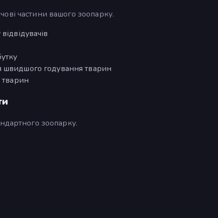
ові частини вашого зоопарку.
 відвідувачів
бутку
я швидшого годування тварин
і тварин
ти
андартного зоопарку.