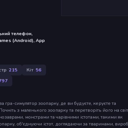
льний телефон,
ames (Android), App
стр
215
Кіт
56
797
ва гра-симулятор зоопарку, де ви будуєте, керуєте та
чніть з маленького зоопарку та перетворіть його на світ
озаврами, монстрами та чарівними істотами, такими як
парку, об'єднуючи істот, доглядаючи за тваринами, виро