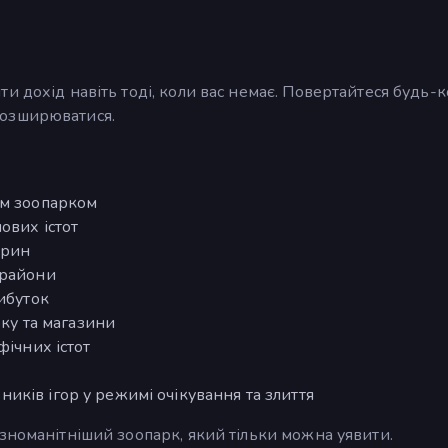
 дохід навіть тоді, коли вас немає. Повертайтеся будь-к
розширюватися.
їм зоопарком
ових істот
арин
 райони
рибуток
рку та магазини
фічних істот
ків ігор у режимі очікування та злиття
зноманітніший зоопарк, який тільки можна уявити.