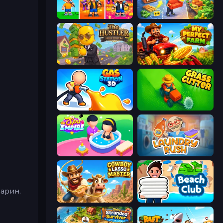
Music Band
Furniture Master: Idle Tycoon
The Hustler
My Perfect Farm
Gas Station 3D
Grass Cutter: Mowing Simulator
Spa Empire
Laundry Rush
варин.
Cowboy Lasso Master
Beach Club