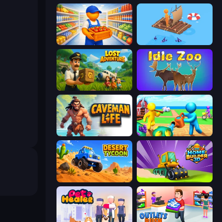
Supermarket Manager
Fishland
Lost Adventure
Idle Zoo
Caveman Life
Farm Land
Desert Tycoon
Home Builder 3D