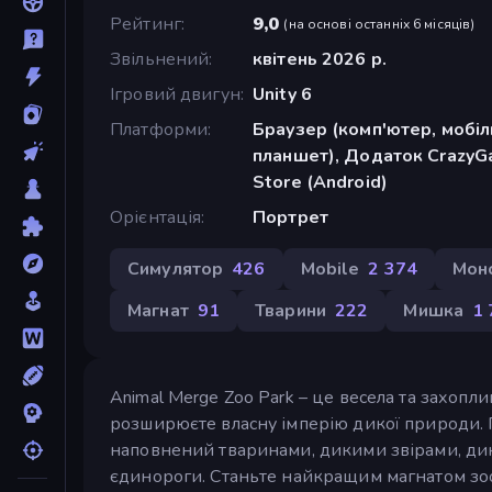
Рейтинг
9,0
(
на основі останніх 6 місяців
)
Звільнений
квітень 2026 р.
Ігровий двигун
Unity 6
Платформи
Браузер (комп'ютер, мобі
планшет), Додаток CrazyG
Store (Android)
Орієнтація
Портрет
Симулятор
426
Mobile
2 374
Мон
Магнат
91
Тварини
222
Мишка
1 
Animal Merge Zoo Park – це весела та захопли
розширюєте власну імперію дикої природи. По
наповнений тваринами, дикими звірами, дин
єдинороги. Станьте найкращим магнатом зоо