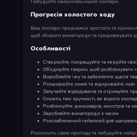
Побудуйте найунікальніший зоопарк.
Прогресія холостого ходу
Ваш зоопарк продовжує зростати та приносити
щоб збирати винагороди та продовжувати 
Особливості
Створюйте, покращуйте та керуйте сво
Об'єднуйте тварин, щоб розблокувати н
Виробляйте їжу та забезпечте щастя тв
Розширюйте землі та відкривайте нові
Залучайте відвідувачів та отримуйте п
Оновіть такі зручності, як ворота зоопа
Розблокуйте динозаврів, монстрів та мі
Заробляйте винагороди з часом
Розслаблюючий геймплей для шанувальни
Розпочніть свою пригоду та побудуйте найрі