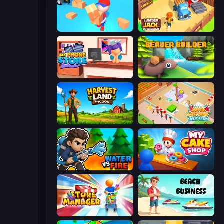
Loaders Inc
Lumberjack 3D Simulator
My Phone Store
Beaver Builder
Harvest Land Tycoon
Juice Factory - Fruit Farm
Water vs Fire
My Cake Shop
Store Manager
Beach Business