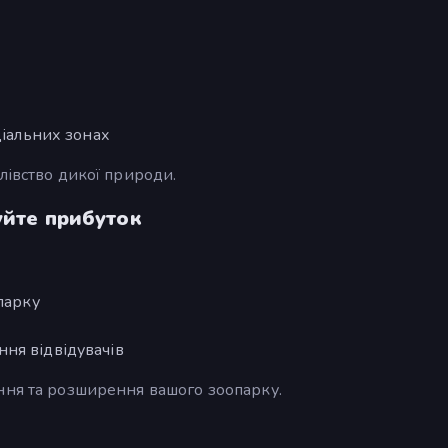
ціальних зонах
лівство дикої природи.
уйте прибуток
парку
ня відвідувачів
ння та розширення вашого зоопарку.