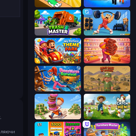
Doctor Hero
Prison Life
Trash Master
Gym Boss
My Perfect Theme Park
Candy Packing Store
Underwater Survival
Army Base Of America
,
Donut Place
Catch the Hen
бляючи