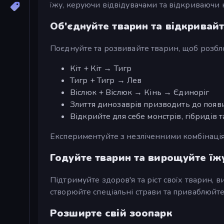
їжу, керуючи відвідувачами та відкриваючи 
Об'єднуйте тварин та відкривайт
Поєднуйте та розвивайте тварин, щоб розблок
Кіт + Кіт → Тигр
Тигр + Тигр → Лев
Віслюк + Віслюк → Кінь → Єдиноріг
Злиття динозаврів призводить до появи
Відкрийте для себе монстрів, гібридів т
Експериментуйте з незліченними комбінаці
Годуйте тварин та вирощуйте їж
Підтримуйте здоров'я та ріст своїх тварин, 
створюйте спеціальні страви та приваблюйте
Розширте свій зоопарк