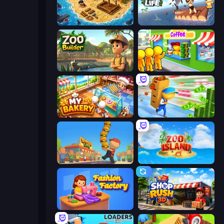
Obby Stranded Survivor
Raft Life
Zoo Builder
Coffee Idle
My bakery
Supermarket Empire
Burger Life
Zoo Island
Fashion Factory
Shop Rush 3D