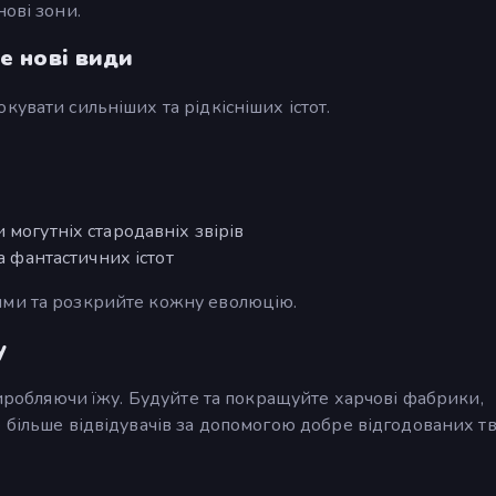
нові зони.
е нові види
увати сильніших та рідкісніших істот.
 могутніх стародавніх звірів
а фантастичних істот
ями та розкрийте кожну еволюцію.
у
виробляючи їжу. Будуйте та покращуйте харчові фабрики,
 більше відвідувачів за допомогою добре відгодованих т