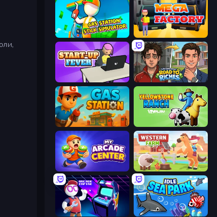
Gas Station - Stick Simulator
Mega Factory
оли,
StartUp Fever
Life Simulator: Road to Riches
Gas Station
Yellowstone Ranch
My Arcade Center
Western Farm
Arcade Empire
Idle Sea Park