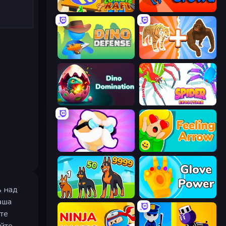
Zombie Raft
Dino Crowd
Dino Defense
Animal DNA Run
Dino Domination
Spider Evolution: Runner Game
Mutant Idle
Feeling Arrow
ь над
Dogs vs Aliens
Glove Power
аша
те
юйте