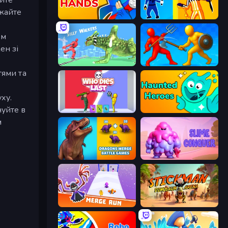
ажайте
Ninja Hands
Jailbreak: Hide or Attack!
им
ен зі
Silly Walkers
Epic Sword Battle! Fight in Arena
тями та
ху.
нуйте в
Who Dies Last?
Haunted Heroes
м
Dragons Merge: Battle Games
Slime Conquer: Epic Battles
Merge Run
Stickman: Dinosaur Arena