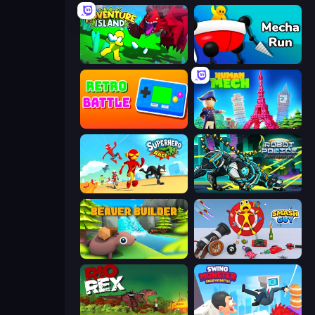
Adventure Island 2D
Mecha Run
Retro Battle
Human Mech
Superhero Race!
Robot Police Iron Panther
Beaver Builder
Smash Guy: Ragdoll Punch Hero