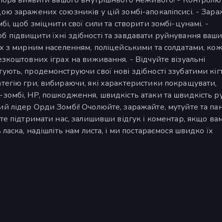
ою заражених союзників у цій зомбі-апокаліпсисі. - Зар
бі, щоб зміцнити свої сили та створити зомбі-цунамі. -
б підвищити їхні здібності та завдавати руйнування ваш
ах з мирним населенням, поліцейськими та солдатами, кож
езкоштовних іграх на виживання. - Відчуйте візуальні
ують, продемонструючи свої нові здібності ззубатими кіг
тегію гри, вибираючи, які характеристики покращувати,
зомбі, HP, пошкодження, швидкість атаки та швидкість ру
й лідер Орди Зомбі! Очолюйте, заражайте, мутуйте та па
те підтримати нас, залишивши відгук і коментар, якщо ва
ласка, надішліть нам листа, і ми постараємося швидко їх