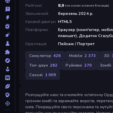
Рейтинг
8,9
(
на основі останніх 6 місяців
)
Звільнений
березень 2024 р.
Ігровий двигун
HTML5
Платформи
Браузер (комп'ютер, мобі
планшет), Додаток CrazyGa
Орієнтація
Пейзаж / Портрет
Симулятор
426
Mobile
2 373
3D
Топ-даун
282
Руйнівні
270
Зомбі
Casual
1 009
Розпущуйте хаос та очолюйте остаточну Орду
грізним зомбі та заражайте ворогів, перетво
сила. Покращуйте свого персонажа та мутуйт
поліцейських та знищуйте солдатів. Настал