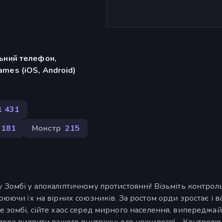
льний телефон,
mes (iOS, Android)
1 431
181
Монстр
215
 Зомбі у апокаліптичному протистоянні! Візьміть контрол
рюючи їх на вірних союзників. За ростом орди зростає і в
е зомбі, сійте хаос серед мирного населення, випереджай
а пора виявити вашого внутрішнього неживого! - Контрол