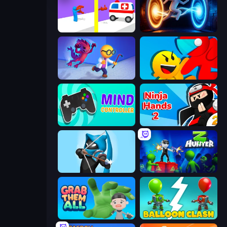
Rescue Throw
Portal Escape
Bounce Out
Riot Escape
Mind Controller
Ninja Hands 2
Wild Archer: Castle Defense
Z Hunter
Grab Them All
Balloon Clash