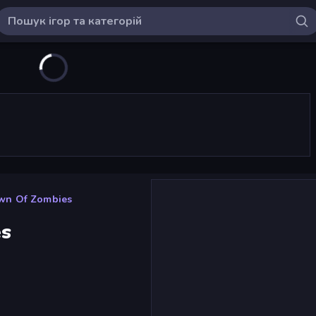
own Of Zombies
es