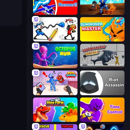
Robo Runner
Captains Idle
Doodle Smash
Summoner Master
OctopusRun
Sharkosaurus Rampage
TNT Bomber
Riot Assassin
Idle Dino Farm Tycoon Simulator 3D
Time Control!