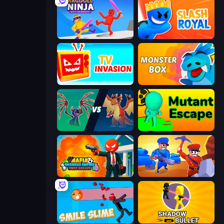
Ragdoll Ninja: Imposter Hero
Slash Royal
TV Invasion
Monster Box
Monster Battle
Mutant Escape
Mafia Business Empire: Thief Escape
Craft and Battle
Smile Slime
Shadow Bullet