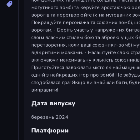
могутнього зомбі та керуйте зростаючою орд
ворогів та перетворюйте їх на мутованих зом
Покращуйте персонажа та союзних зомбі, що
ворогам. - Беріть участь у напружених битв
своїм власним стилем бою та зброєю у цих б
перетворення, коли ваші союзники-зомбі мут
відкритими мозками. - Налаштуйте свою стра
включаючи максимальну кількість союзників-
Приготуйтеся завоювати місто як наймацніши
одній з найкращих ігор про зомбі! Не забудь
сподобалася гра! Якщо ви знайшли баги, будь 
виправити!
Дата випуску
березень 2024
Платформи