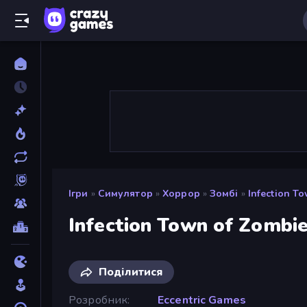
Ігри
»
Симулятор
»
Хоррор
»
Зомбі
»
Infection T
Infection Town of Zombi
Поділитися
Розробник
Eccentric Games