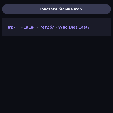
Показати більше ігор
Ігри
Екшн
Реґдо́л
Who Dies Last?
»
»
»
Who Dies Last?
Розробник
Famobi
Рейтинг
9,2
(
на основі останніх 6 місяців
)
Звільнений
квітень 2026 р.
Ігровий двигун
HTML5
Платформи
Браузер (комп'ютер, мобільний
телефон, планшет), Додаток
CrazyGames (Android)
Орієнтація
Портрет