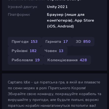
Ігровий двигун
Unity 2021
Платформи
Браузер (лише для
комп'ютерів), App Store
(iOS, Android)
Пригоди
153
Гармата
17
3D
850
Руйнівні
182
Човен
13
Риболовля
19
Колекціювання
428
Captains Idle - це піратська гра, в якій ви плаваєте
по семи морях в ролі Піратського Короля!
Збирайте свою команду, покращуйте корабель та
вирушайте у пригоди, але будьте пильні, ворожі
піратські кораблі намагатимуться потопити вас!