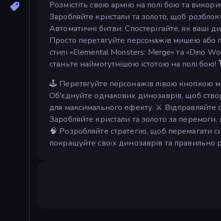
Розмістіть свою армію на полі бою та викор
Заробляйте кристали та золото, щоб розблоку
Автоматичні битви: Спостерігайте, як ваші 
Просто перетягуйте персонажів мишею або п
стилі «Elemental Monsters: Merge» та «Dino W
станьте наймогутнішою істотою на полі бою! 
🕹️ Перетягуйте персонажів лівою кнопкою м
Об'єднуйте однакових динозаврів, щоб створ
для максимального ефекту. ⚔️ Відправляйте 
Заробляйте кристали та золото за перемоги
🧠 Розробляйте стратегію, щоб перемагати си
покращуйте своїх динозаврів та правильно р