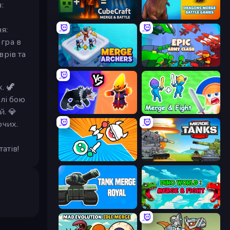
:
CubeCraft: Merge & Battle
Dragons Merge: Battle Games
я:
гра в
врів та
Merge Archers
Epic Army Clash
. 🦖
олі бою
. 💎
Merge Battle Tactics
Merge and Fight
ючих.
атів!
Merge Knights!
Merge Master Tanks: Tank Wars
Tank Merge Royal
Dino World: Merge & Fight