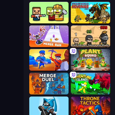
Zombie Horde: Build & Survive
Knight Hero 2 Revenge Idle RPG
Merge Run
Raid Heroes: Sword and Magic
Craft and Battle
Plant Squad
MergeDuel.io
Adventure Island 2D