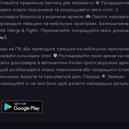
истовуйте правильну тактику для перемоги. 💎 Покращення
вати нових персонажів та покращувати своїх істот. ⚔️
динозаври борються з ворожою армією. 🎮 Просте керуванн
роводьте пальцем на мобільних пристроях. Безкоштовна 
orld: Merge & Fight». Перемагайте, покращуйте своїх диноза
🦕💪
иші на ПК або проводьте пальцем на мобільних пристроях
ювати сильніших істот. 🛡️ Розташовуйте свою армію на п
своїх динозаврів в автоматичні битви проти ворожих армій
, щоб розблокувати нових персонажів або покращити існу
льніших ворогів та просуватися далі. Порада: 🌟 Завжди
озміщуйте їх на полі бою, щоб досягти найкращих результ