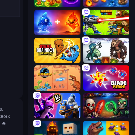
Merge Team Tactics
Elemental Merge
Elemental Monsters: Merge
Brainrot Blue Vs Red
Steal Brainrot Survivors
Dark Stones: Card Battle RPG
Dinosaurs Merge Master
Blade Merge
в,
своїх
Merge! Dragons vs Knights
Monster Merge
 🔥
: