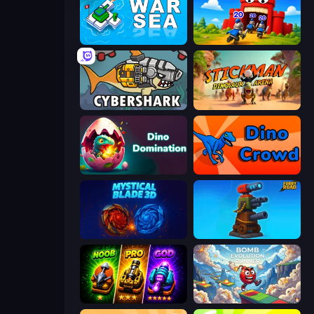
War Sea
TimeWarriors
CyberShark
Stickman: Dinosaur Arena
Dino Domination
Dino Crowd
Mystical Blade
Furry Road
Merge Survival
Bomb Evolution Runner