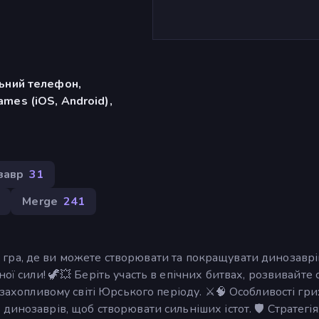
льний телефон,
mes (iOS, Android),
завр
31
Merge
241
ива гра, де ви можете створювати та покращувати динозаврі
ої сили! 🦖💥 Беріть участь в епічних битвах, розвивайте 
захопливому світі Юрського періоду. ⚔️🧠 Особливості гри:
инозаврів, щоб створювати сильніших істот. 🛡️ Стратегія