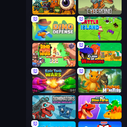
Mad Evolution: Idle Merge
CyberDino: T-Rex vs Robots
Dino Defense
Battle Island
Dino Merge Wars
Clash of Warriors
Tanks Merge
Looping Monsters
Dominators: Fighting Dinosaurs
Idle Dino Farm Tycoon Simulator 3D