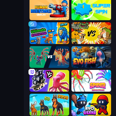
Human Resistance
Super Spin
Ultimate Evolution
Ultimate Brainrot Battle
Monster Battle
Evo Fish
Merge Pirates Caribbean Battle
Spider Evolution: Runner Game
Dogs vs Aliens
Evo Gears