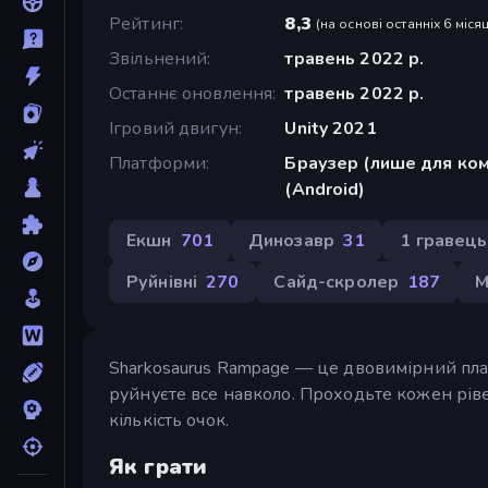
Рейтинг
8,3
(
на основі останніх 6 місяц
Звільнений
травень 2022 р.
Останнє оновлення
травень 2022 р.
Ігровий двигун
Unity 2021
Платформи
Браузер (лише для ком
(Android)
Екшн
701
Динозавр
31
1 гравець
Руйнівні
270
Сайд-скролер
187
М
Sharkosaurus Rampage — це двовимірний плат
руйнуєте все навколо. Проходьте кожен рі
кількість очок.
Як грати