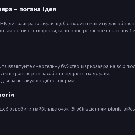
вра – погана ідея
НК динозавра та акули, щоб створити машину для вбивст
ого жорстокого творіння, коли воно розпочне остаточну б
ли, та влаштуйте смертельну буйство шаркозавра на всіх лю
 їхні транспортні засоби та підірвіть на друзки,
для вашої акулоподібної форми.
логій
, щоб заробити найбільше очок. Зі збільшенням рівнів війс