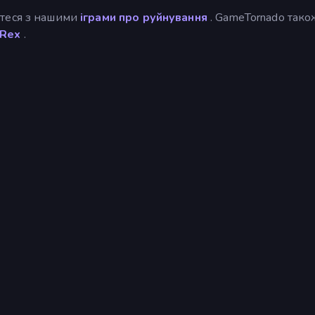
мтеся з нашими
іграми про руйнування
. GameTornado тако
 Rex
.