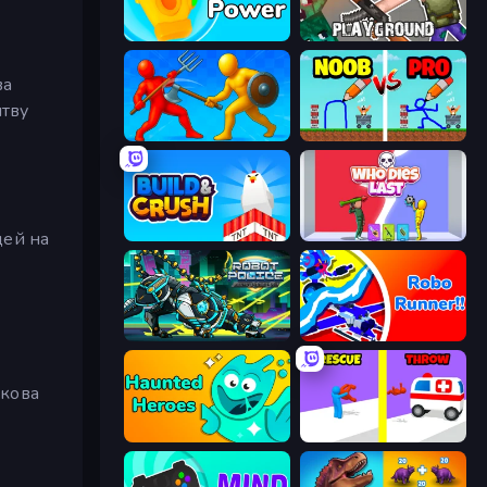
Glove Power
Playground
ва
итву
Epic Sword Battle! Fight in Arena
DOP Noob: Draw to Save
дей на
Build and Crush
Who Dies Last?
Robot Police Iron Panther
Robo Runner
ькова
Haunted Heroes
Rescue Throw