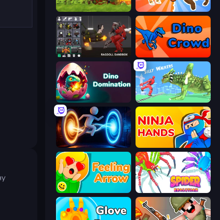
Rio Rex
Animal DNA Run
Last Play: Ragdoll Sandbox
Dino Crowd
Dino Domination
Silly Walkers
Portal Escape
Ninja Hands
ну
Feeling Arrow
Spider Evolution: Runner Game