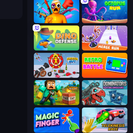
Fun Ragdoll Challenge!
OctopusRun
Dino Defense
Merge Run
Smash Guy: Ragdoll Punch Hero
Retro Battle
Voxel Playground: Ragdoll Noob
Dominators: Fighting Dinosaurs
Magic Finger 3D
Telekinesis Race 3D