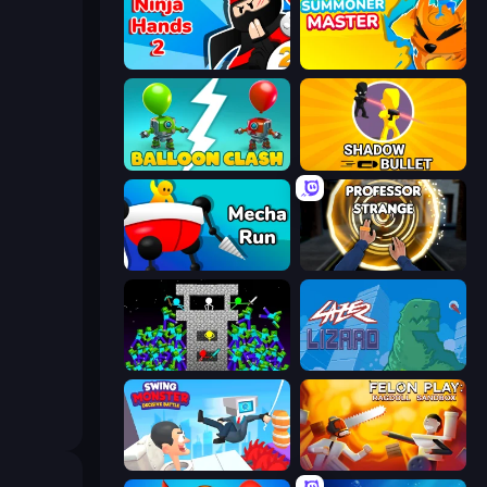
Ninja Hands 2
Summoner Master
Balloon Clash
Shadow Bullet
Mecha Run
Professor Strange
Stick Epic Fighter
Laser Lizard
Swing Monster: Decisive Battle
Felon Play: Ragdoll Sandbox