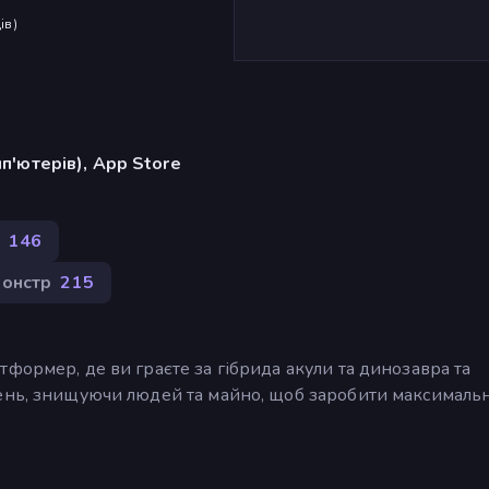
ів
)
п'ютерів), App Store
146
онстр
215
формер, де ви граєте за гібрида акули та динозавра та
вень, знищуючи людей та майно, щоб заробити максималь