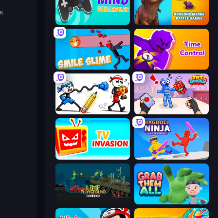
ж
Mind Controller
Dragons Merge: Battle Games
Smile Slime
Time Control!
Doodle Smash
TNT Bomber
TV Invasion
Ragdoll Ninja: Imposter Hero
Lime Playground Sandbox
Grab Them All