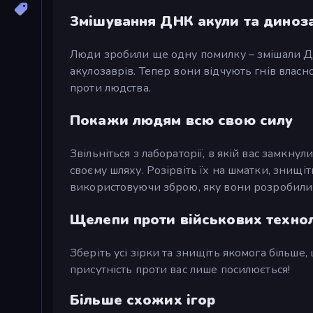
Змішування ДНК акули та диноза
Люди зробили ще одну помилку – змішали Д
акулозаврів. Тепер вони відчують гнів власн
проти людства.
Покажи людям всю свою силу
Звільніться з лабораторії, в якій вас замкну
своєму шляху. Розірвіть їх на шматки, знищіть
використовуючи зброю, яку вони розробили 
Щелепи проти військових техно
Зберіть усі зірки та знищіть якомога більше
присутність проти вас лише посилюється!
Більше схожих ігор