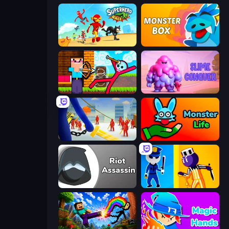
Superhero Race!
Monster Box
Noob Archer vs Stickman Zombie
Slime Conquer: Epic Battles
Slasher
Monster Life
Riot Assassin
Jailbreak: Hide or Attack!