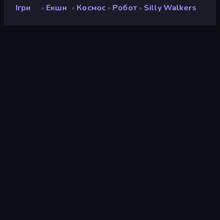
Ігри
Екшн
Космос
Робот
Silly Walkers
»
»
»
»
Silly Walkers
Розробник
Eiya Studio
Рейтинг
8,8
(
на основі останніх 6 місяців
)
Звільнений
травень 2023 р.
Останнє оновлення
липень 2023 р.
Ігровий двигун
Unity 2021
Платформи
Браузер (комп'ютер,
мобільний телефон,
планшет), Додаток
CrazyGames (Android), App
Store (iOS, Android)
Орієнтація
Пейзаж