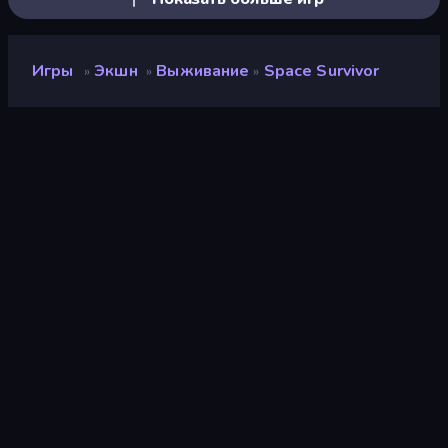
Игры
Экшн
Выживание
Space Survivor
»
»
»
Space Survivor
Разработчик
playablefactory
Рейтинг
8,6
(
за последние 6 месяцев
)
Выпущено
ноябрь 2022 г.
Игровой движок
HTML5
Платформы
Браузер (настольный
компьютер, мобильное
устройство, планшет),
Приложение CrazyGames
(iOS, Android)
Ориентация
Альбомная / Книжная