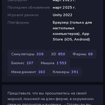
Последнее обновление
март 2025 г.
Игровой движок
Unity 2022
Платформы
Браузер (только для
настольных
компьютеров), App
Store (iOS, Android)
Симуляторы
306
3D
850
Фермы
66
Бизнес
107
Мышка
1 553
Менеджмент
163
Кликеры
391
Представьте, что вы просыпаетесь на своей
мирной, похожей на дзен ферме, в окружении
свежих продуктов и выпечки... - Готовы ли вы