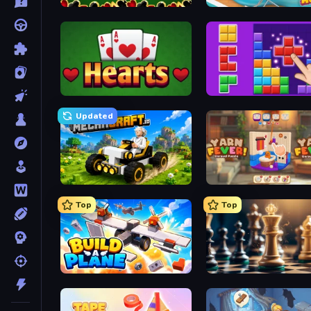
Spider Solitaire
Open House
Hearts: Classic
BlockBuster Puzzle
Updated
Mechacraft.io
Yarn Fever! Unravel Puzzl
Top
Top
Build A Plane
Chess Free