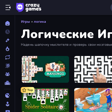
Игры
»
логика
Логические И
Надень шапочку мыслителя и проверь свои мозговые 
казуальные, так и хардкорные логические игры.
Mahjongg Solitaire
Arrow Escape: Puzzle
Top