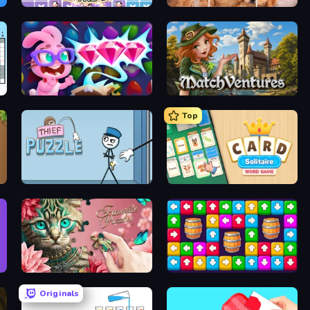
Find The Cow
Jigpic Solitaire
Skydom: Reforged
MatchVentures
Top
Thief Puzzle
Card Solitaire: Word Game
Favorite Puzzles
Tap Away Story
Originals