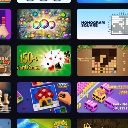
Nuts Puzzle: Sort By Color
Wood Screw: Bolts Puzzle
Forgotten Treasure 2
Nonogram Square
e
Classic Card Games Collection
Wood Block Journey
Screw Sorting
Car OUT! Jam Parking Puzzle