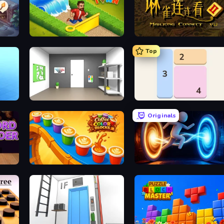
Park Town
Mahjong Connect 2 (Legacy)
Top
y
Paint Room Escape
Shikaku Puzzle
Originals
Coffee Color Blocks
Portal Escape