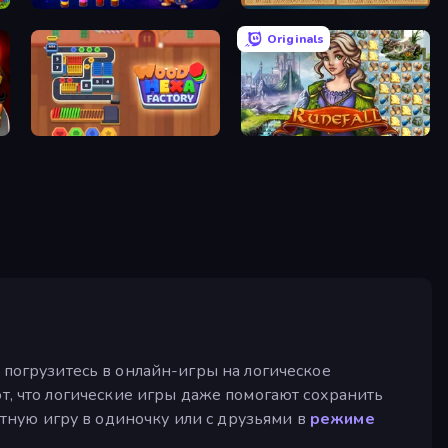
Wizard Puppy: Magic Sort
Sudoku Online
Originals
Wood Hexa Factory!
Runefall
у погрузитесь в онлайн-игры на логическое
, что логические игры даже помогают сохранить
латную игру в одиночку или с друзьями в
режиме