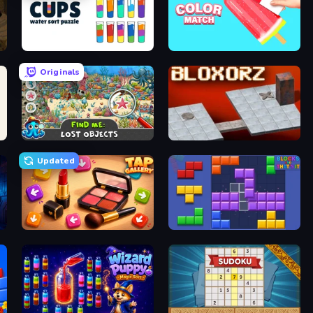
Cups - Water Sort Puzzle
Color Match
Originals
Find Me: Lost Objects
Bloxorz
Updated
Tap Gallery
Blocks and that’s it