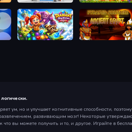
Elevator Room Escape
Puzzle Block Master
Diamant: Sky Stories Match 3
Pyramid Solitaire Ancient Egypt
логически.
ряет ум, но и улучшает когнитивные способности, поэтом
азвлечением, развивающим мозг! Некоторые утверждают
к что вы можете получить и то, и другое. Играйте в бесп