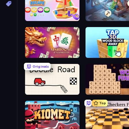
Tape Escape
Merge Haven
Mahjong Unlimited
Tap 3D Wood Block Awa
Originals
Doodle Road
Word Finder
Top