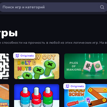
гры
способности на прочность в любой из этих логических игр. На 
Originals
Screw Out: Bolts and Nuts
Piles of Mahjong
Originals