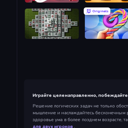
Kiomet
English Checkers Free
Originals
Mahjong 3D Classic
Twisted Tangle
Играйте целенаправленно, побеждайте 
Решение логических задач не только обост
мышление и наслаждайтесь бесконечным р
здоровье ума в более позднем возрасте, та
для двух игроков
.