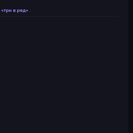
 «три в ряд»
.