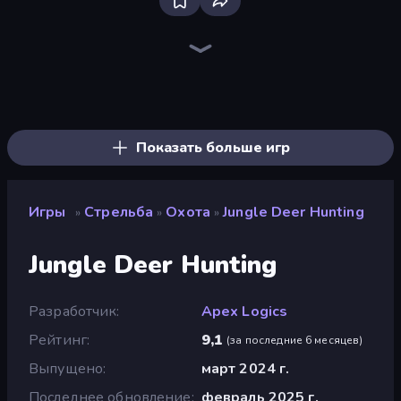
Sniper Mission
SkillWarz
Wild Hunter 3D
Command Strike FPS
Fragen
CS: Chaos Squad
Merge Rush Z
Western Sniper
Zombie World
Warfare Area
Bullet Fury 2
Battle Area
Kirka.io
Dead Zed
The Battleground
Camo Sniper
Duck Hunt
Death City Zombie Invasion
Показать больше игр
Игры
Стрельба
Охота
Jungle Deer Hunting
»
»
»
Jungle Deer Hunting
Разработчик
Apex Logics
Рейтинг
9,1
(
за последние 6 месяцев
)
Выпущено
март 2024 г.
Последнее обновление
февраль 2025 г.