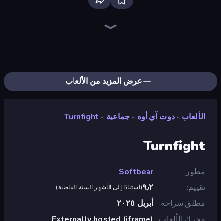
Mk48.io
Space.io
Bloxd.io
War Brokers
Netquel
StarBlast
Smash Karts
Car Clash 2
Vortex.io
FrontWars.io
Krew.io
King.io World War
Copter.io
Voxorp
Veck.io
GoKarts.io
Pikto.fun
Nugget Royale
عرض المزيد من الألعاب
الألعاب
دوت آي أوه
جماعية
Turnfight
»
»
»
Turnfight
مطور
Softbear
تقييم
٩٫٢
(
استنادًا إلى الأشهر الستة الماضية
)
مطلق سراحه
أبريل ٢٠٢٥
محرك الألعاب
Externally hosted (iframe)