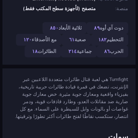
منصة
متصفح (لأجهزة سطح المكتب فقط)
دوت آي أوه
٨٩
ثلاثية الأبعاد
٨٥٠
التحطيم
١٨٢
صعبة
٦١
مع الأصدقاء
١٢٠
الحرب
٨٦
جماعية
٢١٤
الطائرات
١٨
Turnfight هي لعبة قتال طائرات متعددة اللاعبين عبر
الإنترنت، تضعك في قمرة قيادة طائرات حربية تاريخية،
بفيزياء واقعية ومعارك جوية مثيرة. خض معارك جوية
ضارية ضد مقاتلات العدو، وطارد قاذفات قوية، ودمر
غواصات أو بالونات وابل للسيطرة على السماء. مع كل
انتصار، ستكسب نقاطًا لفتح طائرات أكثر تطورًا وترقيتها.
سمات