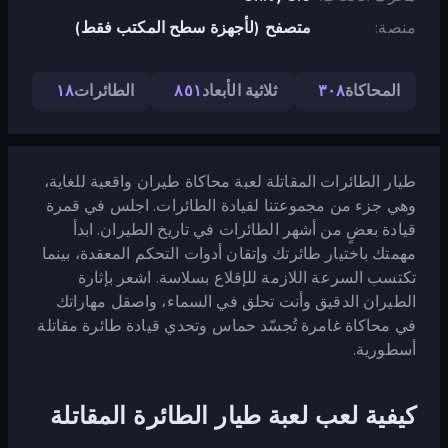
منصة
متصفح (لأجهزة سطح المكتب فقط)
المحاكاة
٣٠٨
ثلاثية الأبعاد
٨٥١
الطائرات
١٨
طيار الطائرات المقاتلة لعبة محاكاة طيران واقعية للغاية،
وهي جزء من مجموعتنا لقيادة الطائرات. اجلس في قمرة
قيادة بعضٍ من أشهر الطائرات في تاريخ الطيران. ابدأ
مهمتك باختيار طائرتك وإتقان أدوات التحكم المعقدة، بينما
تكتسب السرعة اللازمة للإقلاع بسلاسة. اشعر بإثارة
الطيران الدقيق وأنت تحلق في السماء، واصقل مهاراتك
في محاكاة غامرة تُجسّد حماس وتحدي قيادة طائرة مقاتلة
أسطورية.
كيفية لعب لعبة طيار الطائرة المقاتلة