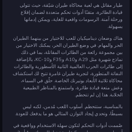
طيار مقاتل هي لعبة محاكاة طيران شيّقة، حيث تتولى
قيادة الطائرة، متقنًا أدوات تحكم متعددة لضمان إقلاع
ورحلة آمنة. الرسومات واقعية للغاية، ويمكن إدمانها
بسهولة.
هناك وضعان ديناميكيان للعب للاختيار من بينهما: الطيران
الحر والمهام. في وضع الطيران الحر، يمكنك الاختيار من
بين مجموعة رائعة من الطائرات المقاتلة، بما في ذلك
نماذج شهيرة مثل A29 وA10 وF35 وKC-10، بالإضافة
إلى طائرات الحرب العالمية الثانية الأسطورية والطائرات
النفاثة المتطورة، لتجربة طيران غامرة تتيح لك استكشاف
محاكاة ثلاثية الأبعاد بوتيرتك الخاصة. حلّق في السماء،
وعش متعة قيادة طائرة، واستمتع بالمناظر الطبيعية
الخلابة. هذا إن لم تتحطم.
بالمناسبة، ستتحطم. أسلوب اللعب مُدمن، لكنه ليس
بسيطًا، وتحدي إيجاد التوازن المثالي هو ما يدفعك للعودة.
صُممت أدوات التحكم لتكون سهلة الاستخدام وواقعية في