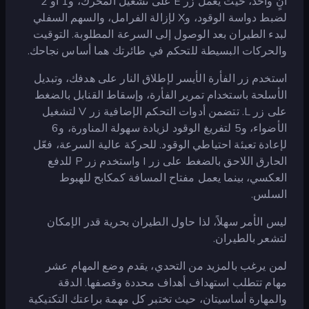
آنٍ واحد، حيث يعمل زر E على تشغيل المحرك، و1 أو 2
لضبط دواسة الوقود، وX لإزالة الفرامل، والسهم السفلي
لبدء الطيران بعد الوصول إلى السرعة المطلوبة. التوقيت
والحركات البسيطة للتحكم في طائرتك هما أساس نجاحك.
استخدم زر الفأرة الأيسر لإطلاق النار على هدفك، وتبديل
الأسلحة باستخدام تمرير الفأرة، وإسقاط القنابل بالضغط
على زر L. تتضمن أدوات التحكم الإضافية زر V لتشغيل
الأضواء، و5 لتفريغ الوقود لزيادة سهولة المناورة، و6
لإعادة تعبئة احتياطي الوقود. للحركة عالية السرعة، فعّل
الحارق اللاحق بالضغط على زر I واستخدم زر P للدفع
العكسي، بينما يعمل مفتاح المسافة كمكابح للهبوط
السلس.
ليس الأمر سهلاً، لذا حاول الطيران بحرية قدر الإمكان
لتشعر بالطيران.
لمن يرغب بالمزيد من التحدي، يقدم وضع المهام عشر
مهام تتطلب استهداف أهداف محددة وقصفها. الدقة
والمهارة أساسيتان، حيث تختبر كل مهمة براعتك التكتيكية