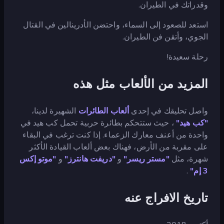
وقدراتك في الطيران.
استعد للصعود إلى السماء، واحتضن الأدرينالين في القتال
الجوي، وأتقن فن الطيران.
رحلة سعيدة!
المزيد من الألعاب مثل هذه
واصل تحليقك في إحدى
ألعاب الطائرات
الشهيرة لدينا،
"كب هيد"
، حيث ستتحكم بطائرة حربية تحمل كب هيد في
واحدة من أعنف معارك الزعماء. إذا كنت ترغب في البقاء
على مقربة من الأرض، فهناك بعض ألعاب القيادة الأكثر
شهرة، مثل
"مستر ريسر"
و
"دريفت هانترز"
و
"موتو إكس
3 إم"
.
تاريخ الافراج عنه