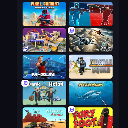
Pixel Combat: Zombies Strike
Battle of the Soldiers: Red vs Blue
Casino Robbery
Aces of the Sky: Epic Dogfights
Muscle Gun.IO
Mortar Squad
Bank Heist
Spearfishing