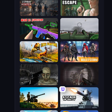
Zombie Hunter
Prison Escape
War V: Survivor
Flakmeister
Jungle Deer Hunting
Bulletstorm
C-Virus Game: Outbreak
Portal Of Doom: Undead Rising
Artillery Vs Tanks
Attack of Duty