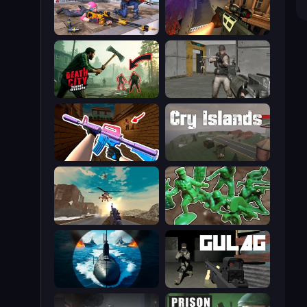
FPS Commando Gun Shooting Game
Sniper Strike
Death City Zombie Invasion
Warfare Area
KS Z
Cry Islands
Grandfather Road Chase: Shooter
Soldiers - Capture and Control!
Ships Battlefield 3D
Gulag