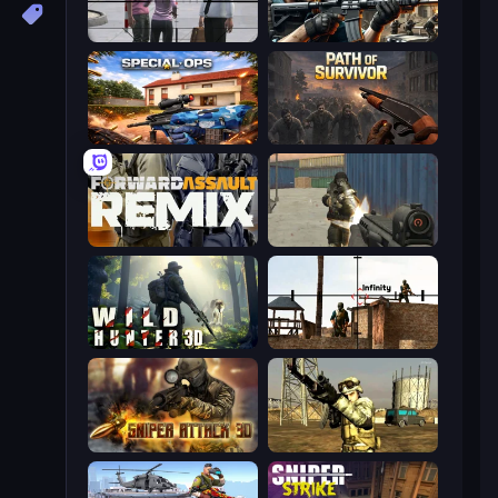
Sniper Assassin - Government Agent
Sure Shot
Special Ops: GO
Path of Survivor
Forward Assault Remix
Masked Forces
Wild Hunter 3D
Lethal Sniper 3D: Army Soldier
Sniper Attack 3D: Shooting War
Mountain Operation