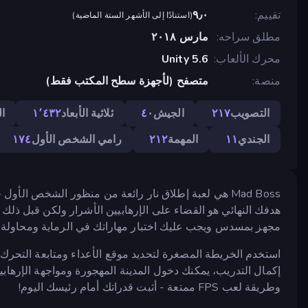
تقييم
٩٫٠
(
استنادًا إلى الأشهر الستة الماضية
)
مطلق سراحه
مارس ٢٠١٨
محرك الألعاب
Unity 5.6
منصة
متصفح (لأجهزة سطح المكتب فقط)
التصويب
٢١٧
الجيش
٤٠
ثلاثية الأبعاد
١٬٤٣٢
ا
الجندي
١١
المهمة
٢١٢
رامي الشخص الأول
١٧٤
Mad Boss هي لعبة إطلاق نار رائعة من منظور الشخص ا
هدفك النهائي هو القضاء على الإرهابيين الأشرار ولكن قبل ذلك 
مجهز بمسدس ويجب عليك اختبار مهاراتك في الرماية ومحاولة
استخدم الخريطة المصغرة لتحديد موقع الأعداء ومتابعة التحر
إكمال التدريب، يمكنك دخول المدينة المهجورة ومواجهة الإرهابي
وطريقة لعب FPS ممتعة - أثبت قدراتك أمام رئيسك اليوم!