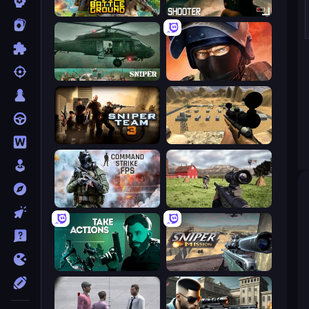
The Battleground
BodyCamera Shooter
SNIPER
Bullet Force
Sniper Team 3
Ghost Sniper
Command Strike FPS
Dead Zed
Take Actions
Sniper Mission