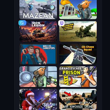
Mazean
Bank Robbery 3
Iron Legion
Modern Cannon Strike
Max vs Gangsters
CS: Chaos Squad
Bank Robbery
Grand Escape: Prison
Winter Clash 3D
FPV War Kamikaze Drone