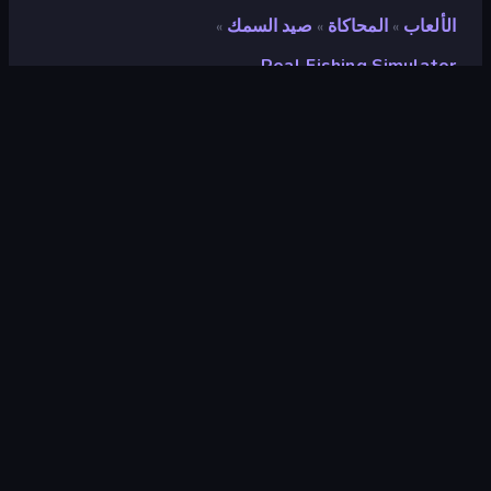
الألعاب
المحاكاة
صيد السمك
»
»
»
Real Fishing Simulator
Real Fishing Simulator
مطور
VALLY GAMES
تقييم
٩٫٠
(
استنادًا إلى الأشهر الستة الماضية
)
مطلق سراحه
سبتمبر ٢٠٢٣
آخر تحديث
يونيو ٢٠٢٦
محرك الألعاب
HTML5
المنصات
متصفح (سطح المكتب، الهاتف المحمول،
الجهاز اللوحي), App Store (Android)
توجيه
منظر جمالي