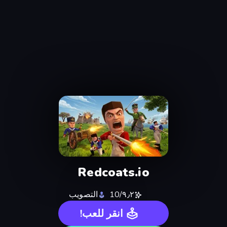
Redcoats.io
٩٫٢/10
التصويب
انقر للعب!