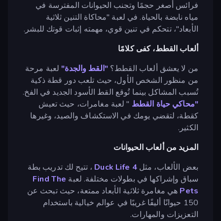
فرائس أصغر حجمًا وتجنب الحيوانات المفترسة في
مياه نابضة بالحياة. في لعبة "محاكاة التنين ثلاثية
الأبعاد"، تتحكم في تنين قوي، مهمته إثبات قوتك للبشر.
ألعاب القطط، كفى كلامًا
من لا يعشق ألعاب القطط؟
"القط والجدة"
لعبة مرحة
من منظور الشخص الأول، حيث تلعب دور قطة ذكية
تُسبب المشاكل بينما تُوقع القط الأسود الجديد في الفخ.
"محاكي حياة القطط
" لعبة مغامرات، حيث تعيش
كقطة، لتقضي يومك في الاستكشاف والصيد، وغيرها
الكثير.
المزيد من ألعاب الحيوانات
بعض الألعاب، مثل
Duck Life 4
، تتيح لك تدريب بطة
سباق وإشراكها في بطولات مختلفة. لعبة
Find The
Pets
هي مغامرة ثلاثية الأبعاد ممتعة، حيث تبحث عن
150 حيوانًا أليفًا غريبًا في عوالم خيالية باستخدام
التعزيزات والمهارات.