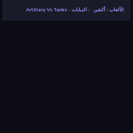
الألعاب
أكشن
الدبابات
Artillery Vs Tanks
»
»
»
Artillery Vs Tanks
مطور
GamePush
تقييم
٨٫٨
(
استنادًا إلى الأشهر الستة الماضية
)
مطلق سراحه
يونيو ٢٠٢٦
محرك الألعاب
Unity 2022
المنصات
متصفح (سطح المكتب، الهاتف المحمول،
الجهاز اللوحي), تطبيق CrazyGames
(iOS, Android)
توجيه
منظر جمالي
أكشن
٤٣٩
Mobile
٢٬٣٥٧