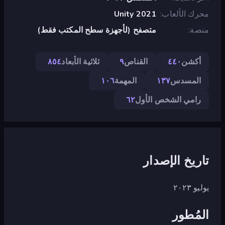
محرك الألعاب
Unity 2021
منصة
متصفح (لأجهزة سطح المكتب فقط)
أكشن
٤٤٠
القناص
٩
ثلاثية الأبعاد
٨٥٤
المسدس
١٣٧
المهمة
١٠٦
رامي الشخص الأول
٦٢
تاريخ الإصدار
يوليو ٢٠٢٣
المُطور