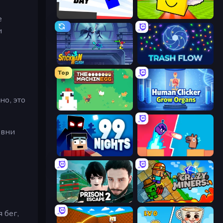
Opposite Day
Lucky Brainrot Blocks Online
е
и
Stickman Clash
Trash Flow
Top
но, это
The MachinEGG
Human Clicker: Grow Organs
овни
99 Nights (Bloxd.io)
Boom Slingers ReBoom
Prison Escape 2
Crazy Miners
 бег,