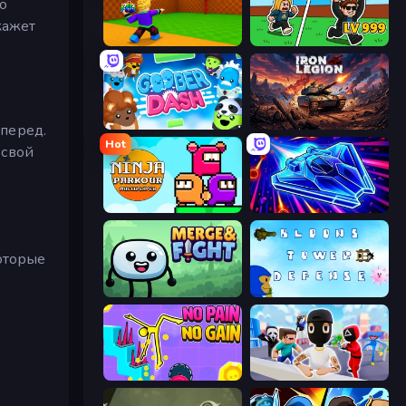
о
кажет
Throw a Lucky Block
Brainrot Arena Online
Goober Dash
Iron Legion
вперед.
Hot
 свой
Ninja Parkour Multiplayer
Stellar Swarm
которые
и
Merge & Fight
Bloons Tower Defense 3
No Pain No Gain - Ragdoll Sandbox
Mr. Dude: Online Multiverse Challenge