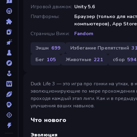
Игровой движок
Unity 5.6
Платформы
Браузер (только для нас
компьютеров), App Store 
Страницы Вики
Fandom
Экшн
699
Избегание Препятствий
3
Бег
105
Животные
221
сбор
594
Duck Life 3 — это игра про гонки на утках,
эволюционирующие по мере прохождения игр
проходя каждый этап лиги. Как и в предыд
улучшения ваших навыков.
Что нового
Эволюция