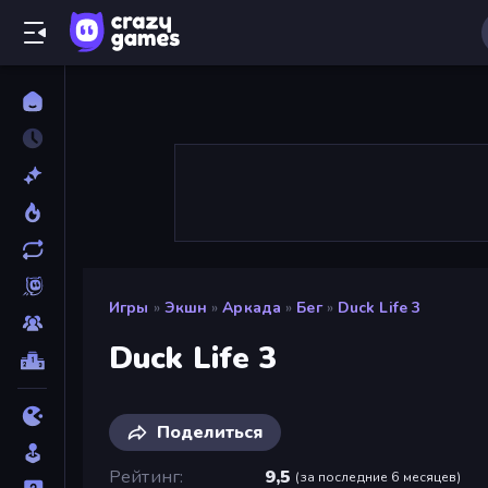
Игры
»
Экшн
»
Аркада
»
Бег
»
Duck Life 3
Duck Life 3
Поделиться
Рейтинг
9,5
(
за последние 6 месяцев
)