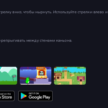
трелку вниз, чтобы нырнуть. Используйте стрелки влево и
перепрыгивать между стенами каньона.
 4
Duck Life: Space
Duck Life: Battle (Demo)