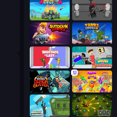
Endless Siege
Madness Project Nexus
Autogun Heroes
Tanks Arena io: Craft & Combat
Who Dies Last?
House of Hazards
Tailed Demon Slayer
Crazy Guys
Getaway Shootout
Tiny Ranger