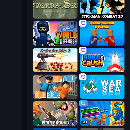
Swords & Souls
Stickman Kombat 2D
World Z Defense - Zombie Defense
Puppet Fighter 2 Player
Defender Idle 2
Build and Crush
Obby World: Squid Escape
War Sea
Playground
Ultimate Evolution