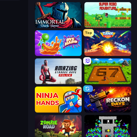
Immortal: Dark Slayer
Super Robo - Adventure
Top
Dye Hard
Tank Stars
Amazing Strange Rope Police
Obby: Dig Brainrots
Ninja Hands
Reckon Days