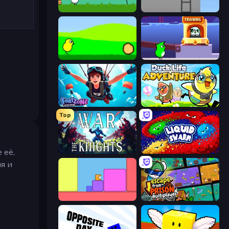
Duck Life 4
Duck Life 2
Duck Life
Duck Life: Space
Fortzone Battle Royale
Duck Life: Adventure (Demo)
Top
 её,
War the Knights
Liquid Swarm
я и
Level EATEN!
Escape From Prison Multiplayer