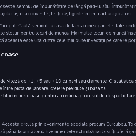
folosește semnul de îmbunătățire de lângă pad-ul său. Îmbunătățir
ajului, așa că reinvestește-ți câștigurile în cei mai buni jucători.
 început. Caută semnul cu casa de la marginea parcelei tale, unde
lte sloturi pentru locuri de muncă. Mai multe locuri de muncă în
 că aceasta este una dintre cele mai bune investiții pe care le poți
ocoase
de viteză de +1, +5 sau +10 cu bani sau diamante. O statistică 
 între pista de lansare, creiere pierdute și baza ta.
lte blocuri norocoase pentru a continua procesul de despachetare
. Aceasta circulă prin evenimente speciale precum Curcubeu, Toxi
rsă până la următorul. Evenimentele schimbă harta și îți oferă șa