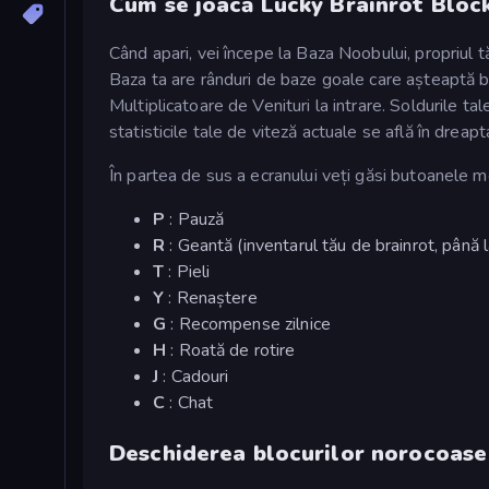
Cum se joacă Lucky Brainrot Bloc
Când apari, vei începe la Baza Noobului, propriul 
Baza ta are rânduri de baze goale care așteaptă bra
Multiplicatoare de Venituri la intrare. Soldurile tal
statisticile tale de viteză actuale se află în dreapt
În partea de sus a ecranului veți găsi butoanele me
P
: Pauză
R
: Geantă (inventarul tău de brainrot, până 
T
: Pieli
Y
: Renaștere
G
: Recompense zilnice
H
: Roată de rotire
J
: Cadouri
C
: Chat
Deschiderea blocurilor norocoase