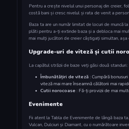
Pentru a crește nivelul unui personaj din creier, 
costă bani și cresc nivelul și rata de venit a person
Baza ta are un număr limitat de locuri de muncă la
plăti pentru a-ți extinde baza și a debloca mai mu
mai mulți jucători de creier câștigați simultan, așa
Upgrade-uri de viteză și cutii nor
La capătul străzii de baze veți găsi două standuri:
Îmbunătățiri de viteză
: Cumpără bonusuri 
viteză mai mare înseamnă călătorii mai rapide
Cutii norocoase
: Fă-ți provizii de mai mu
Evenimente
Fii atent la Tabla de Evenimente de lângă baza ta
Vulcan, Dulciuri și Diamant, cu o numărătoare inve