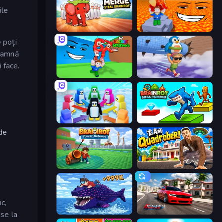
ile
Marble Merge: Steal Brainrot Game
Escape Lava for Brainrots!
 poți
seamnă
 face.
Escape Tsunami for Brainrots!
BrainZombie Log Escape
Knockout!
Brainrot Mega Parkour
de
.
Brainrot Tower Defence
I Am Quadrober!
c,
Obby Fish Challenge: Ride
Real Car Driving
nse la