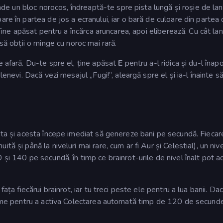
inde un bloc norocos, îndreaptă-te spre pista lungă și roșie de lan
re în partea de jos a ecranului, iar o bară de culoare din partea
 Ține apăsat pentru a încărca aruncarea, apoi eliberează. Cu cât la
 să obții o minge cu noroc mai rară.
e afară. Du-te spre el, ține apăsat
E
pentru a-l ridica și du-l înapo
lenevi. Dacă vezi mesajul „Fugi!”, aleargă spre el și ia-l înainte s
a ta și acesta începe imediat să genereze bani pe secundă. Fiecar
ă și până la niveluri mai rare, cum ar fi Aur și Celestial), un nive
 și 140 pe secundă, în timp ce brainrot-urile de nivel înalt pot 
ața fiecărui brainrot, iar tu treci peste ele pentru a lua banii. Da
clame pentru a activa Colectarea automată timp de 120 de secund
.