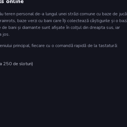
ks online
tău teren personal de-a lungul unei străzi comune cu baze de jucăt
inrots, baze verzi cu bani care îți colectează câștigurile și o baz
e de bani și diamante sunt afișate în colțul din dreapta sus, iar
a jos.
niului principal, fiecare cu o comandă rapidă de la tastatură:
la 250 de sloturi)