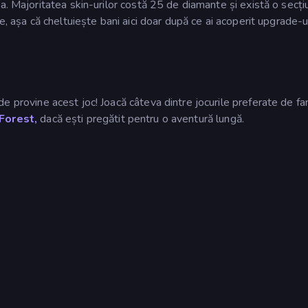
a. Majoritatea skin-urilor costă 25 de diamante și există o secți
e, așa că cheltuiește bani aici doar după ce ai acoperit upgrade-u
e provine acest joc! Joacă câteva dintre jocurile preferate de fa
 Forest,
dacă ești pregătit pentru o aventură lungă.