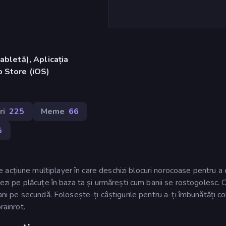
abletă), Aplicația
 Store (iOS)
ri
225
Meme
66
5
acțiune multiplayer în care deschizi blocuri norocoase pentru a 
șezi pe plăcuțe în baza ta și urmărești cum banii se rostogolesc. 
bani pe secundă. Folosește-ți câștigurile pentru a-ți îmbunătăți co
rainrot.