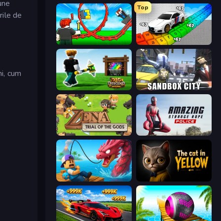
une
Top
rile de
Build a Rollercoaster: Simulator
Obby: Supercar Race on Keyboard
ni, cum
Dig and Descend: Obby Mine
Sandbox City
Zena: Trial of the Gods
Amazing Strange Rope Police
Fish It Now
The Cat in Yellow