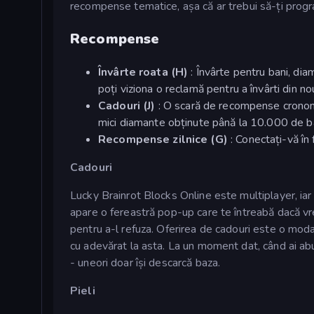
recompense tematice, așa că ar trebui să-ți program
Recompense
Învârte roata (H)
: Învârte pentru bani, dia
poți viziona o reclamă pentru a învârti din no
Cadouri (J)
: O scară de recompense cronome
mici diamante obținute până la 10.000 de ba
Recompense zilnice (G)
: Conectați-vă în 
Cadouri
Lucky Brainrot Blocks Online este multiplayer, iar ju
apare o fereastră pop-up care te întreabă dacă vr
pentru a-l refuza. Oferirea de cadouri este o modal
cu adevărat la asta. La un moment dat, când ai abund
- uneori doar își descarcă baza.
Pieli