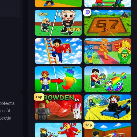
Throw a Lucky Block
Run and Jump for Brainrot
Brainrot Arena Online
Obby: Dig Brainrots
Ladder to Brainhot: Climb
Catch Brainrots From Bosses
Collect Brainrot Egg
Break a Lucky Egg Brainrots
Top
colecta
Cu cât
lecția
Grow A Garden | Growden.io
Cart Ride Danger Mount
Top