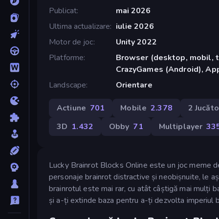
Publicat
mai 2026
Ultima actualizare
iulie 2026
Motor de joc
Unity 2022
Platforme
Browser (desktop, mobil, t
CrazyGames (Android), App
Landscape
Orientare
Actiune
701
Mobile
2.378
2 Jucăto
3D
1.432
Obby
71
Multiplayer
33
Lucky Brainrot Blocks Online este un joc meme de 
personaje brainrot distractive și neobișnuite, le a
brainrotul este mai rar, cu atât câștigă mai mulți 
și a-ți extinde baza pentru a-ți dezvolta imperiul b