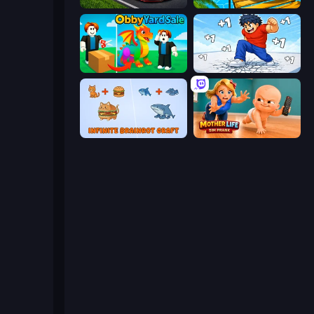
Obby: +1 Speed Car Escape
Rolling Balls Sea Race
Obby Yard Sale
Break a Skyscraper
Infinite Brainrot: Craft Merge
Mother Life Simulator: Prank