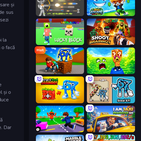
sare și
 de sus
Ragdoll Archers
Obby Escape from Tsunami Brainrot
nsezi
i la
Lucky Block
Shoot Brainrot
ă o facă
Hot
Obby: Break Rocks For Brainrots
Save Memerots: Acid Lava lake
e
l și o
aduce
Merge & Steal Brainrot
67 Steal a Brainrot Game
că
e. Dar
Robby: Cross the Road for Brainrot
I Am Taxi Prankster Sim