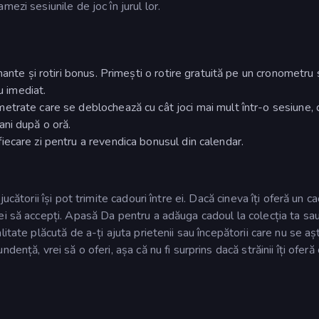
ezi sesiunile de joc în jurul lor.
mante și rotiri bonus. Primești o rotire gratuită pe un cronometru
u imediat.
trate care se deblochează cu cât joci mai mult într-o sesiune, 
ni după o oră.
fiecare zi pentru a revendica bonusul din calendar.
cătorii își pot trimite cadouri între ei. Dacă cineva îți oferă un c
ei să accepți. Apasă Da pentru a adăuga cadoul la colecția ta sa
itate plăcută de a-ți ajuta prietenii sau începătorii care nu se a
ență, vrei să o oferi, așa că nu fi surprins dacă străinii îți oferă