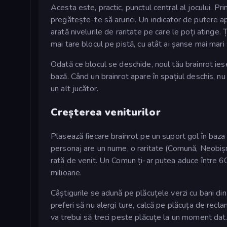
Acesta este, practic, punctul central al jocului. Pr
pregătește-te să arunci. Un indicator de putere apa
arată nivelurile de raritate pe care le poți atinge.
mai tare blocul pe pistă, cu atât ai șanse mai mari
Odată ce blocul se deschide, noul tău brainrot ies
bază. Când un brainrot apare în spațiul deschis, nu 
un alt jucător.
Creșterea veniturilor
Plasează fiecare brainrot pe un suport gol în baz
personaj are un nume, o raritate (Comună, Neobișnuit
rată de venit. Un Comun ți-ar putea aduce între 60
milioane.
Câștigurile se adună pe plăcuțele verzi cu bani din f
preferi să nu alergi ture, calcă pe plăcuța de re
va trebui să treci peste plăcuțe la un moment dat