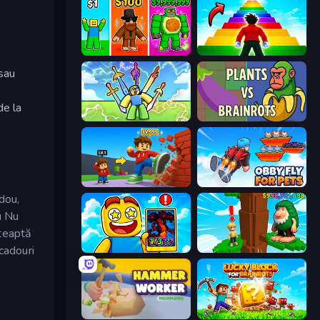
Obby Brainrot Merge
Obby Highest Jump Ever
 sau
de la
Obby vs Brainrot
Plants vs Brainrots
Obby: +1 Click Wall Breaker
Obby Fly For Pets
adou,
u Nu
șteaptă
 cadouri
Obby Cards: The Legend Hunt
Steal Beanstalk for Brainrots
Hammer Worker
Lucky Blocks for Brainrots