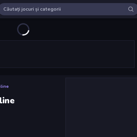
line
line