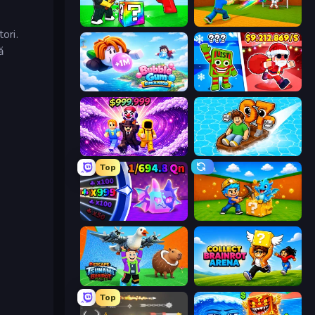
Break a Lucky Blocks with Brainrots
Baseball For Brainrot
ori.
ă
Bubble Gum Simulator
Plants vs Brain Zombies
Obby - BrainWave
Float for Brainrots
Top
Meeland.io
Escape Cave For Brainrot
Escape Tsunami Brainrot
Collect Brainrot Arena
Top