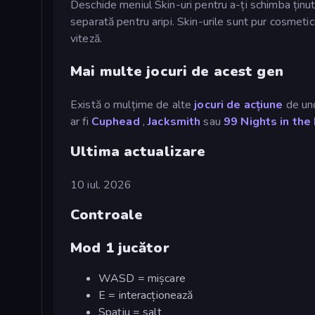
Deschide meniul Skin-uri pentru a-ți schimba ținut
separată pentru aripi. Skin-urile sunt pur cosmetic
viteză.
Mai multe jocuri de acest gen
Există o mulțime de alte
jocuri de acțiune
de und
ar fi
Cuphead
,
Jacksmith
sau
99 Nights in the
Ultima actualizare
10 iul. 2026
Controale
Mod 1 jucător
WASD = mișcare
E = interacționează
Spațiu = salt