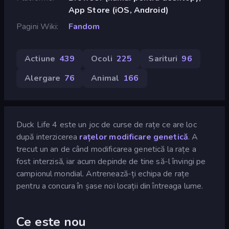
App Store (iOS, Android)
Pagini Wiki
Fandom
Actiune
439
Ocoli
225
Sarituri
96
Alergare
76
Animal
166
Duck Life 4 este un joc de curse de rațe ce are loc
după interzicerea
rațelor modificare genetică
. A
trecut un an de când modificarea genetică la rațe a
fost interzisă, iar acum depinde de tine să-l învingi pe
campionul mondial. Antrenează-ți echipa de rațe
pentru a concura în șase noi locații din întreaga lume.
Ce este nou