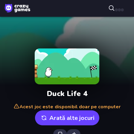
Duck Life 4
Acest joc este disponibil doar pe computer
Arată alte jocuri