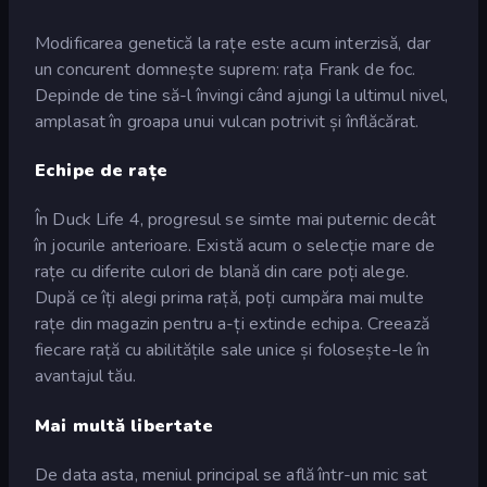
Modificarea genetică la rațe este acum interzisă, dar
un concurent domnește suprem: rața Frank de foc.
Depinde de tine să-l învingi când ajungi la ultimul nivel,
amplasat în groapa unui vulcan potrivit și înflăcărat.
Echipe de rațe
În Duck Life 4, progresul se simte mai puternic decât
în jocurile anterioare. Există acum o selecție mare de
rațe cu diferite culori de blană din care poți alege.
După ce îți alegi prima rață, poți cumpăra mai multe
rațe din magazin pentru a-ți extinde echipa. Creează
fiecare rață cu abilitățile sale unice și folosește-le în
avantajul tău.
Mai multă libertate
De data asta, meniul principal se află într-un mic sat