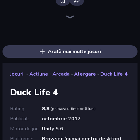
Bloxd.io
Ragdoll Archers
EvoWars.io
Veck.io
Piece of Cake: Merge and Bake
Racing Limits
Traffic Rider
Mahjongg Solitaire
Screw Out: Bolts and Nuts
Words of Wonders
Piles of Mahjong
Designville: Merge & Design
Miniblox
Space Waves
Stickman Clash
SkillWarz
Fortzone Battle Royale
Arrow Escape
Arată mai multe jocuri
Jocuri
Actiune
Arcada
Alergare
Duck Life 4
»
»
»
»
Duck Life 4
Rating
8,8
(
pe baza ultimelor 6 luni
)
Publicat
octombrie 2017
Motor de joc
Unity 5.6
Platforme
Browser (numai pentru desktop),