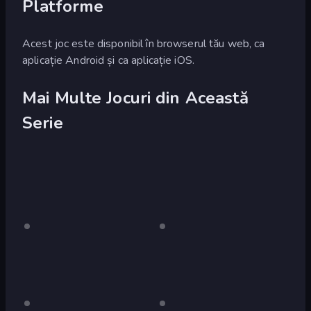
Platforme
Acest joc este disponibil în browserul tău web, ca
aplicație Android și ca aplicație iOS.
Mai Multe Jocuri din Această
Serie
Duck
Doar
Duck
Doar
desktop
desktop
Life
Life
2
Doar
Doar