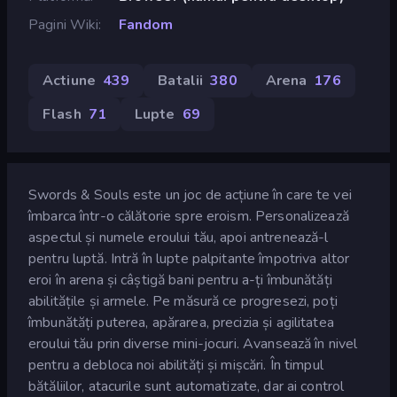
Pagini Wiki
Fandom
Actiune
439
Batalii
380
Arena
176
Flash
71
Lupte
69
Swords & Souls este un joc de acțiune în care te vei
îmbarca într-o călătorie spre eroism. Personalizează
aspectul și numele eroului tău, apoi antrenează-l
pentru luptă. Intră în lupte palpitante împotriva altor
eroi în arena și câștigă bani pentru a-ți îmbunătăți
abilitățile și armele. Pe măsură ce progresezi, poți
îmbunătăți puterea, apărarea, precizia și agilitatea
eroului tău prin diverse mini-jocuri. Avansează în nivel
pentru a debloca noi abilități și mișcări. În timpul
bătăliilor, atacurile sunt automatizate, dar ai control