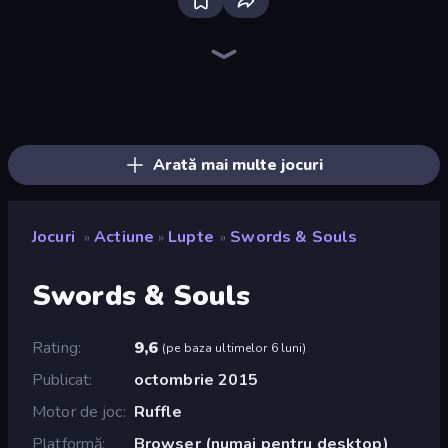
Throw a Lucky Block
Brainrot Arena Online
Boom Slingers ReBoom
Stickman Rebirth
Obby: Dig Brainrots
Stickman Clash
Dye Hard
Mr. Dude: Online Multiverse Challenge
Boom!
Who Dies Last?
War the Knights
Stickman Kombat 2D
Zombie Road
Obby World: Squid Escape
99 Nights (Bloxd.io)
Ultimate Evolution
Lost Dungeon
Mecha Allstars Battle Royale
Arată mai multe jocuri
Jocuri
Actiune
Lupte
Swords & Souls
»
»
»
Swords & Souls
Rating
9,6
(
pe baza ultimelor 6 luni
)
Publicat
octombrie 2015
Motor de joc
Ruffle
Platformă
Browser (numai pentru desktop)